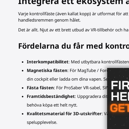
Integrera ett ekosystem a
Varje kontrollfäste (även kallat kopp) är utformat för at
handledsremmen genom hålet.
Det är allt. Njut av ett brett utbud av VR-tillbehör och ha r
Fördelarna du får med kontro
Interkompatibilitet
: Med utbytbara kontrollfästen
Magnetiska fästen
: För MagTube / ForceTube / St
din cockpit eller ladda om dina vapen. Sedan kan du
Fästa fästen
: För ProSaber VR-sabel, SWINGiT VR-g
Framtidsbeständighet
: Uppgradera ditt tillbehör 
behöva köpa ett helt nytt.
Kvalitetsmaterial för 3D-utskrifter
: Våra kontrol
spelupplevelse.