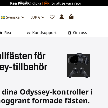
Rea PÅGÅR!
Klicka
HÄR
för att se våra reor
Svenska
EUR €
Rea
Kundsupport
Om oss
llfästen för
y-tillbehör
 dina Odyssey-kontroller i
noggrant formade fästen.