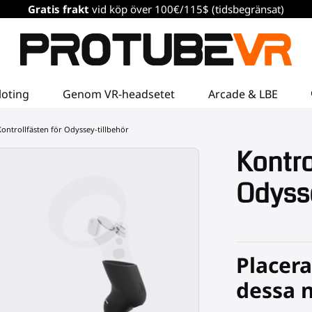
Gratis frakt
vid köp över 100€/115$ (tidsbegränsat)
loting
Genom VR-headsetet
Arcade & LBE
ontrollfästen för Odyssey-tillbehör
Kontro
Odysse
Placera
dessa 