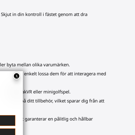
Skjut in din kontroll i fästet genom att dra
eller byta mellan olika varumärken.
et genom att enkelt lossa dem för att interagera med
r eller KayakVR eller minigolfspel.
 fästen på ditt tillbehör, vilket sparar dig från att
sten, vilket garanterar en pålitlig och hållbar