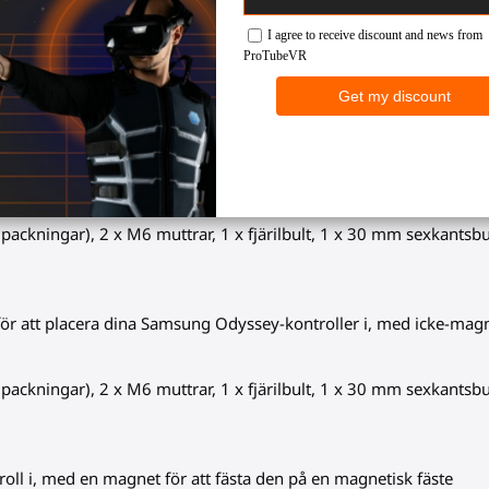
lager av svart gummi som skyddar din kontroll och säkerställer en 
ll i, med ett icke-magnetiskt fäste fastsatt på det
 packningar), 2 x M6 muttrar, 1 x fjärilbult, 1 x 30 mm sexkantsb
 för att placera dina Samsung Odyssey-kontroller i, med icke-magn
 packningar), 2 x M6 muttrar, 1 x fjärilbult, 1 x 30 mm sexkantsb
oll i, med en magnet för att fästa den på en magnetisk fäste