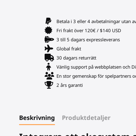
Betala i 3 eller 4 avbetalningar utan a
Fri frakt över 120€ / $140 USD
3 till 5 dagars expressleverans
Global frakt
30 dagars returrätt
Vänlig support på webbplatsen och D
En stor gemenskap för spelpartners oc
2 års garanti
Beskrivning
Produktdetaljer