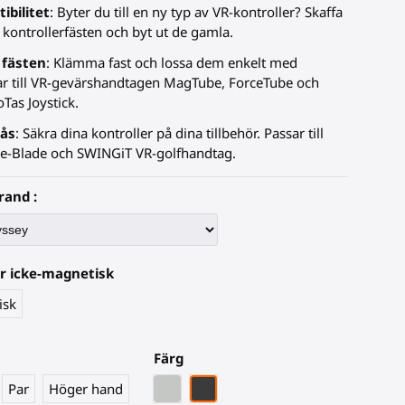
ibilitet
: Byter du till en ny typ av VR-kontroller? Skaffa
 kontrollerfästen och byt ut de gamla.
 fästen
: Klämma fast och lossa dem enkelt med
ar till VR-gevärshandtagen MagTube, ForceTube och
oTas Joystick.
lås
: Säkra dina kontroller på dina tillbehör. Passar till
e-Blade och SWINGiT VR-golfhandtag.
rand :
er icke-magnetisk
isk
Färg
Grått PLA
Svart kolfiber
Par
Höger hand