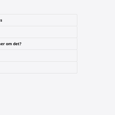
ns
mer om det?