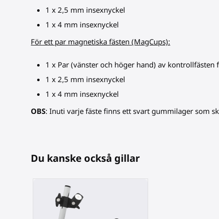
1 x 2,5 mm insexnyckel
1 x 4 mm insexnyckel
För ett par magnetiska fästen (MagCups):
1 x Par (vänster och höger hand) av kontrollfästen
1 x 2,5 mm insexnyckel
1 x 4 mm insexnyckel
OBS
: Inuti varje fäste finns ett svart gummilager som s
Du kanske också gillar