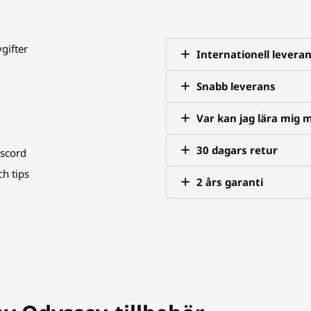
vgifter
Internationell levera
Snabb leverans
Var kan jag lära mig 
30 dagars retur
iscord
h tips
2 års garanti