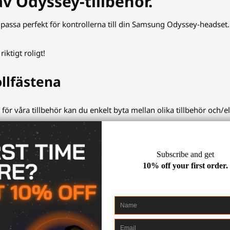
v Odyssey-tillbehör.
t passa perfekt för kontrollerna till din Samsung Odyssey-headset. 
iktigt roligt!
llfästena
 för våra tillbehör kan du enkelt byta mellan olika tillbehör och/
arter VR-
gevärskolv
, ProTas VR-joystick. Bevara din fria handfrih
 smidigt fästa dem på tillbehöret igen.
olfklubba. Erbjud stabil säkerhet för intensiva spel som BeatSabe
med din nya VR-headset. Vår unika design gör att du enkelt kan byta
lfästen/koppar är tillverkade av förstklassiga material och säkra fä