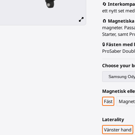
🔄
Interkompat
ett nytt set med
🧲
Magnetiska
magneter. Pass
Starter, samt Pr
🔒
Fästen med 
ProSaber Doubl
Choose your b
Magnetisk ell
Fäst
Magnet
Laterality
Vänster hand