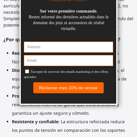
auriculares. Si has actualizado a los controladores PSVR2, no
necesitas comprar una nueva pistola háptica completa.
Simplemente cambia el soporte trasero y sigue disfrutando del
potente retroceso, la ergonomía y la inmersión del Elite.
¿Por qué elegir el reemplazo del soporte trasero?
Reemplazo sencillo
: Una de las actualizaciones más
fáciles. Quita dos tornillos, cambia el soporte ¡y listo!
Diseño de élite
: Diseñado para el diseño más nítido, el
equilibrio de peso mejorado y la ergonomía refinada de
ProVolver Elite.
Protege tu
controlador
: Cada soporte incluye un
revestimiento interno de goma que evita arañazos y
garantiza un ajuste seguro y cómodo.
Resistente y confiable
: La estructura reforzada reduce
los puntos de tensión en comparación con los soportes