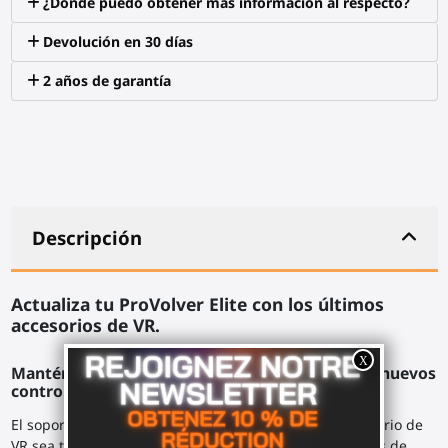
¿Dónde puedo obtener más información al respecto?
Devolución en 30 días
2 años de garantía
Descripción
Actualiza tu ProVolver Elite con los últimos
accesorios de VR.
Mantén tu pistola háptica favorita al cambiar a nuevos
controladores.
El soporte trasero de ProVolver Elite hace que tu
accesorio de
VR
sea totalmente adaptable a las nuevas generaciones de