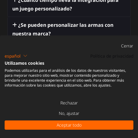
¿Cuánto tiempo lleva la integración para
un juego personalizado?
¿Se pueden personalizar las armas con
nuestra marca?
Cerrar
¿Son reparables las unidades ProBolter en
español
Política de privacidad
un entorno de sala de juegos en vivo?
Utilizamos cookies
Podemos utilizarlas para el análisis de los datos de nuestros visitantes,
¿Cuál es la diferencia entre la pistola Elite y
para mejorar nuestro sitio web, mostrar contenido personalizado y
brindarle una excelente experiencia en el sitio web. Para obtener más
la pistola Elite Heavy?
información sobre las cookies que utilizamos, abre los ajustes.
¿Ofrecen precios al por mayor?
Rechazar
No, ajustar
¿Podemos visitar sus instalaciones o
probar los productos?
Aceptar todo