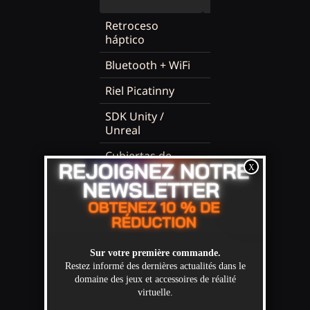
GUN
HEAVY
Retroceso
✓
✓
háptico
Bluetooth + WiFi
✓
✓
Riel Picatinny
✓
✓
SDK Unity /
✓
✓
Unreal
Cubiertas de
marca
✓
✓
personalizadas
Juego de una
✓
-
mano
Modo rifle de
-
✓
dos manos
Opción de
✓
-
extensión frontal