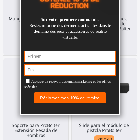
Mango para el módulo de
Conector de armadura
pistola ProBolter
para la Extensión de
Hombro Pesada ProBolter
Any HMD
Any HMD
50,00 €
35,00 €
Soporte para ProBolter
Slide para el módulo de
Extensión Pesada de
pistola ProBolter
Hombros
Any HMD