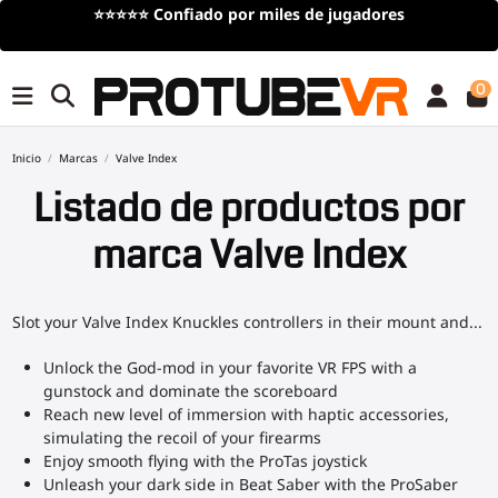
Envío
gratis
en compras superiores a 100€/115$ (por tiem
limitado)
0
Inicio
Marcas
Valve Index
Listado de productos por
marca Valve Index
Slot your Valve Index Knuckles controllers in their mount and...
Unlock the God-mod in your favorite VR FPS with a
gunstock and dominate the scoreboard
Reach new level of immersion with haptic accessories,
simulating the recoil of your firearms
Enjoy smooth flying with the ProTas joystick
Unleash your dark side in Beat Saber with the ProSaber