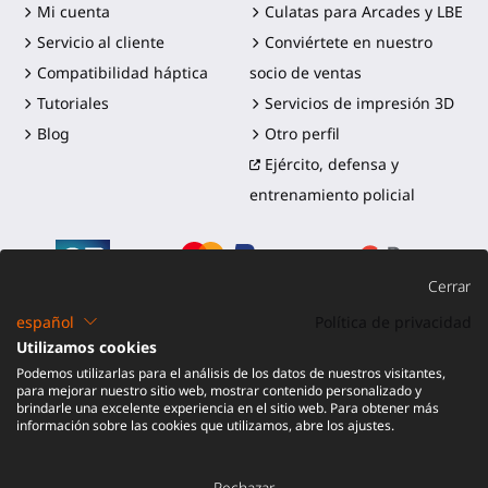
Mi cuenta
Culatas para Arcades y LBE
Servicio al cliente
Conviértete en nuestro
Compatibilidad háptica
socio de ventas
Tutoriales
Servicios de impresión 3D
Blog
Otro perfil
Ejército, defensa y
entrenamiento policial
Cerrar
español
Política de privacidad
Utilizamos cookies
©2016-2026 - ProTubeVR™
|
Términos de venta
|
Envío y
Podemos utilizarlas para el análisis de los datos de nuestros visitantes,
aranceles
|
Garantía
|
Devolución y reembolso
para mejorar nuestro sitio web, mostrar contenido personalizado y
brindarle una excelente experiencia en el sitio web. Para obtener más
información sobre las cookies que utilizamos, abre los ajustes.
Rechazar