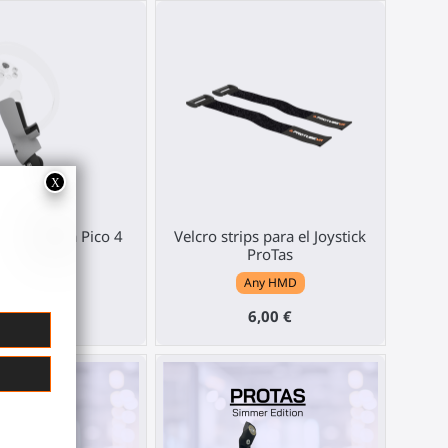
oystick para Pico 4
Velcro strips para el Joystick
ProTas
Pico 4
Any HMD
40,00 €
6,00 €