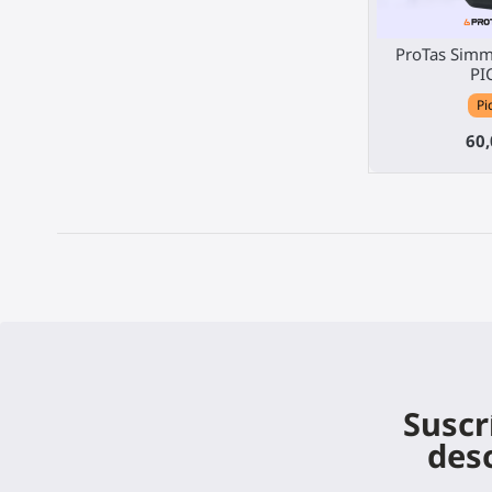
ProTas Simme
PI
Pi
60,
Suscr
des