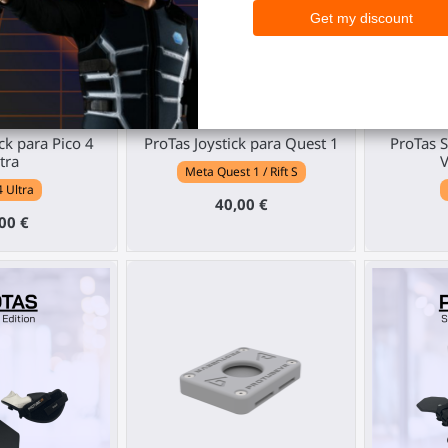
ck para Pico 4
ProTas Joystick para Quest 1
ProTas S
tra
V
Meta Quest 1 / Rift S
4 Ultra
40,00 €
00 €