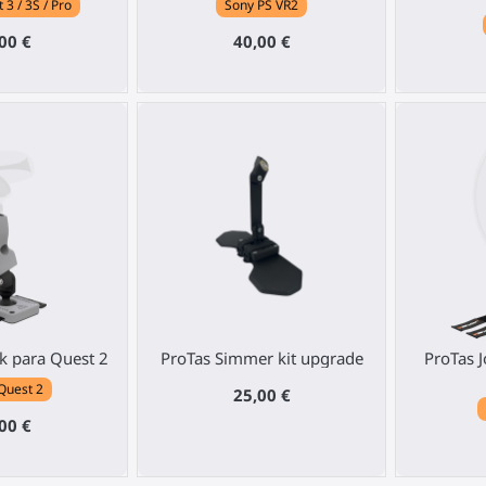
3 / 3S / Pro
Sony PS VR2
00 €
40,00 €
ck para Quest 2
ProTas Simmer kit upgrade
ProTas J
Quest 2
25,00 €
00 €