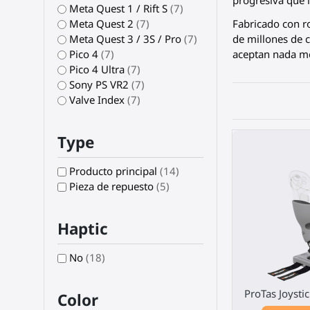
progresiva que i
Meta Quest 1 / Rift S
(7)
Meta Quest 2
(7)
Fabricado con ro
Meta Quest 3 / 3S / Pro
(7)
de millones de c
Pico 4
(7)
aceptan nada me
Pico 4 Ultra
(7)
Sony PS VR2
(7)
Valve Index
(7)
Type
Producto principal
(14)
Pieza de repuesto
(5)
Haptic
No
(18)
ProTas Joysti
Color