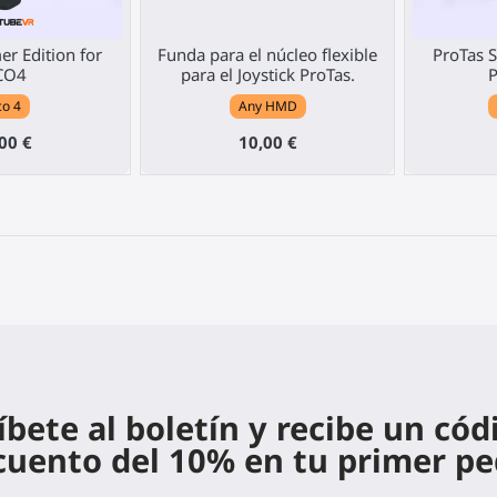
r Edition for
Funda para el núcleo flexible
ProTas S
CO4
para el Joystick ProTas.
P
co 4
Any HMD
00 €
10,00 €
íbete al boletín y recibe un cód
cuento del 10% en tu primer pe