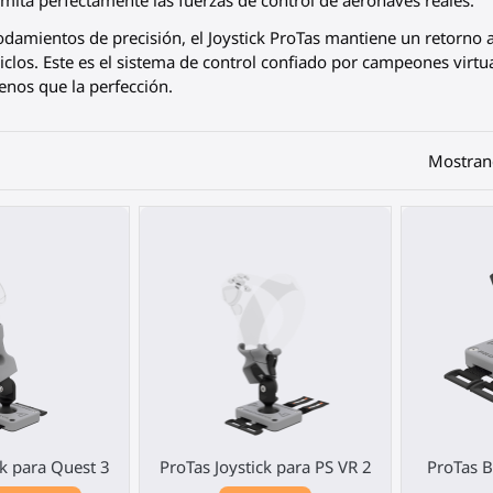
mita perfectamente las fuerzas de control de aeronaves reales.
damientos de precisión, el Joystick ProTas mantiene un retorno a
iclos. Este es el sistema de control confiado por campeones virt
nos que la perfección.
Mostrand
ck para Quest 3
ProTas Joystick para PS VR 2
ProTas B