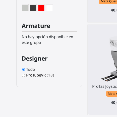
Meta Quest 
40,
Armature
No hay opción disponible en
este grupo
Designer
Todo
ProTubeVR
(18)
ProTas Joysti
Meta 
40,