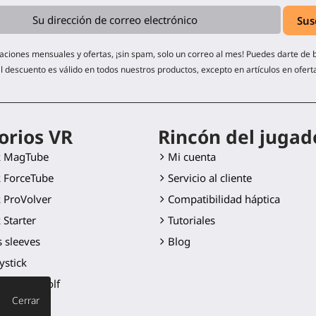
zaciones mensuales y ofertas, ¡sin spam, solo un correo al mes! Puedes darte de
l descuento es válido en todos nuestros productos, excepto en artículos en ofert
orios VR
Rincón del jugad
k MagTube
Mi cuenta
 ForceTube
Servicio al cliente
 ProVolver
Compatibilidad háptica
 Starter
Tutoriales
 sleeves
Blog
ystick
Palo de Golf
Cerrar
cuchilla