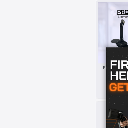
ProTas Simme
Que
Meta Quest 
60,