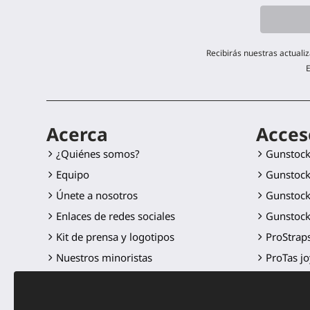
Recibirás nuestras actuali
E
Acerca
Acces
¿Quiénes somos?
Gunstoc
Equipo
Gunstock
Únete a nosotros
Gunstock
Enlaces de redes sociales
Gunstock
Kit de prensa y logotipos
ProStraps
Nuestros minoristas
ProTas jo
SWINGiT 
ProSable 