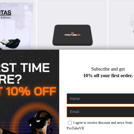
r Edition for
Almohadilla adhesiva para
ProTas J
st 3
Joystick ProTas
3 / 3S / Pro
Any HMD
00 €
6,00 €