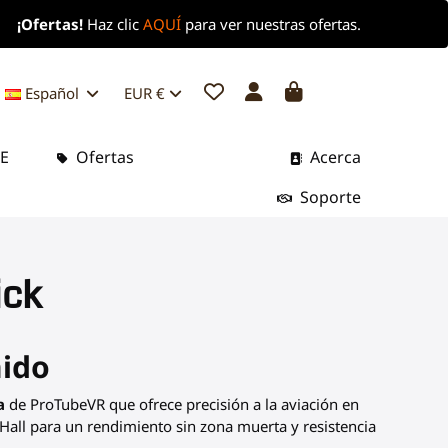
¡Ofertas!
Haz clic
AQUÍ
para ver nuestras ofertas.
Español
EUR €
BE
Ofertas
Acerca
Soporte
ick
nido
a
de ProTubeVR que ofrece precisión a la aviación en
o Hall para un rendimiento sin zona muerta y resistencia