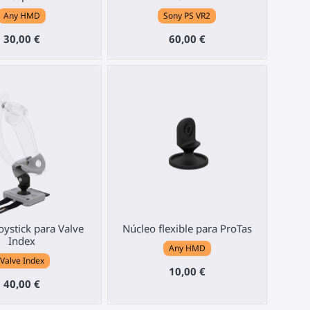
Any HMD
Sony PS VR2
30,00 €
60,00 €
oystick para Valve
Núcleo flexible para ProTas
Index
Any HMD
Valve Index
10,00 €
40,00 €