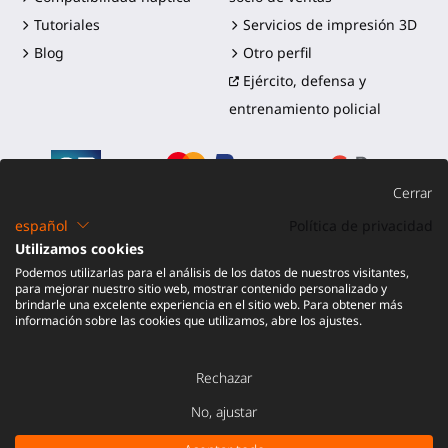
Tutoriales
Servicios de impresión 3D
Blog
Otro perfil
Ejército, defensa y
entrenamiento policial
Cerrar
español
Política de privacidad
Utilizamos cookies
©2016-2026 - ProTubeVR™
|
Términos de venta
|
Envío y
Podemos utilizarlas para el análisis de los datos de nuestros visitantes,
aranceles
|
Garantía
|
Devolución y reembolso
para mejorar nuestro sitio web, mostrar contenido personalizado y
brindarle una excelente experiencia en el sitio web. Para obtener más
información sobre las cookies que utilizamos, abre los ajustes.
Rechazar
No, ajustar