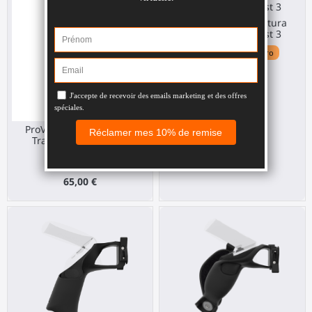
ProVolver Elite Montura
Trasera para Quest 3
Meta Quest 3 / 3S / Pro
65,00 €
ProVolver Elite Montura
Trasera para PS VR 2
Sony PS VR2
65,00 €