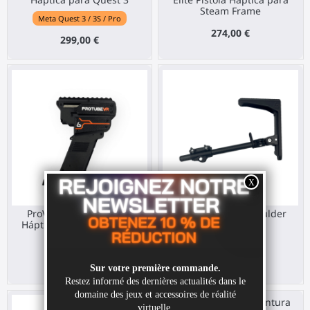
Steam Frame
Meta Quest 3 / 3S / Pro
274,00 €
299,00 €
ProVolver Elite Módulo
ProVolver Elite Shoulder
Háptico Sin Copa Trasera
Extension
Any HMD
Any HMD
200,00 €
67,00 €