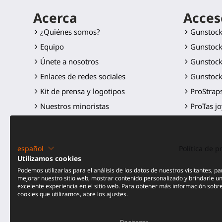
Acerca
Acces
¿Quiénes somos?
Gunstoc
Equipo
Gunstock
Únete a nosotros
Gunstock
Enlaces de redes sociales
Gunstock
Kit de prensa y logotipos
ProStraps
Nuestros minoristas
ProTas jo
SWINGiT 
ProSable 
español
Política de p
Mando m
Utilizamos cookies
Piezas de
Podemos utilizarlas para el análisis de los datos de nuestros visitantes, pa
mejorar nuestro sitio web, mostrar contenido personalizado y brindarle u
Todos lo
excelente experiencia en el sitio web. Para obtener más información sobre
cookies que utilizamos, abre los ajustes.
¡Bajada d