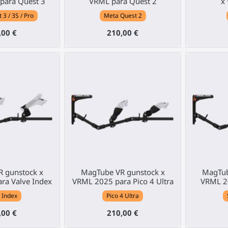
para Quest 3
VRML para Quest 2
x
3 / 3S / Pro
Meta Quest 2
,00 €
210,00 €
 gunstock x
MagTube VR gunstock x
MagTub
ra Valve Index
VRML 2025 para Pico 4 Ultra
VRML 2
 Index
Pico 4 Ultra
,00 €
210,00 €