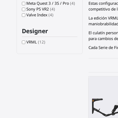
Meta Quest 3 / 3S / Pro
(4)
Estas configura
Sony PS VR2
(4)
competitivo de la
Valve Index
(4)
La edición VRML
maniobrabilidad
Designer
El culatín pers
para cambios de
VRML
(12)
Cada
Serie de 