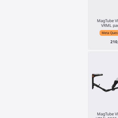
MagTube VR
VRML par
Meta Quest 
210
MagTube VR