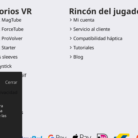
orios VR
Rincón del jugad
k MagTube
Mi cuenta
 ForceTube
Servicio al cliente
 ProVolver
Compatibilidad háptica
 Starter
Tutoriales
 sleeves
Blog
ystick
Palo de Golf
Cerrar
cuchilla
rivacidad
ounts
 repuesto
ra
na
s productos
 las
e precios!