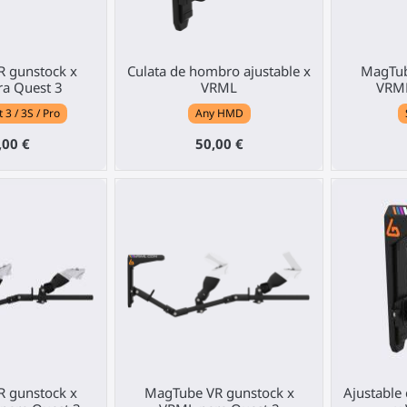
 gunstock x
Culata de hombro ajustable x
MagTub
a Quest 3
VRML
VRML
3 / 3S / Pro
Any HMD
,00 €
50,00 €
 gunstock x
MagTube VR gunstock x
Ajustable