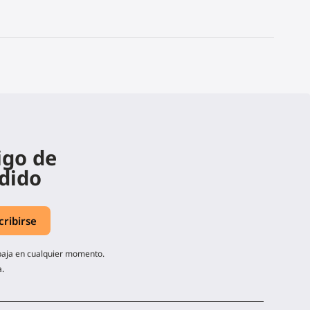
igo de
dido
 baja en cualquier momento.
a.