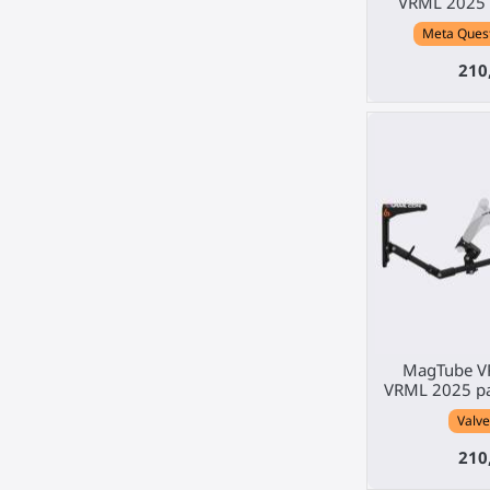
VRML 2025 
Meta Quest 
210
MagTube VR
VRML 2025 pa
Valve
210