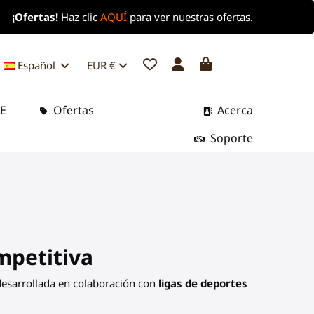
¡Ofertas!
Haz clic
AQUÍ
para ver nuestras ofertas.
Español
EUR €
BE
Ofertas
Acerca
Soporte
mpetitiva
desarrollada en colaboración con
ligas de deportes