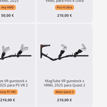
 VRML 2025
VRML para Pico 4 Ultra
Any HMD
Pico 4 Ultra
50,00 €
210,00 €
e VR gunstock x
MagTube VR gunstock x
025 para PS VR 2
VRML 2025 para Quest 2
Sony PS VR2
Meta Quest 2
210,00 €
210,00 €