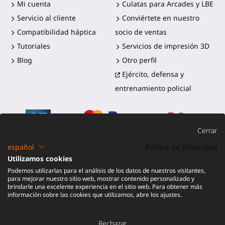
Mi cuenta
Culatas para Arcades y LBE
Servicio al cliente
Conviértete en nuestro
Compatibilidad háptica
socio de ventas
Tutoriales
Servicios de impresión 3D
Blog
Otro perfil
Ejército, defensa y
entrenamiento policial
Cerrar
español
Política de privacidad
Utilizamos cookies
©2016-2026 - ProTubeVR™
|
Términos de venta
|
Envío y
Podemos utilizarlas para el análisis de los datos de nuestros visitantes,
aranceles
|
Garantía
|
Devolución y reembolso
para mejorar nuestro sitio web, mostrar contenido personalizado y
brindarle una excelente experiencia en el sitio web. Para obtener más
información sobre las cookies que utilizamos, abre los ajustes.
Rechazar