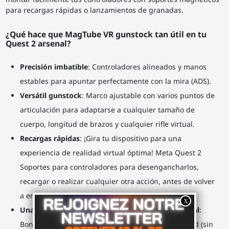
para recargas rápidas o lanzamientos de granadas.
¿Qué hace que MagTube VR gunstock tan útil en tu
Quest 2 arsenal?
Precisión imbatible
: Controladores alineados y manos
estables para apuntar perfectamente con la mira (ADS).
Versátil gunstock
: Marco ajustable con varios puntos de
articulación para adaptarse a cualquier tamaño de
cuerpo, longitud de brazos y cualquier rifle virtual.
Recargas rápidas
: ¡Gira tu dispositivo para una
experiencia de realidad virtual óptima! Meta Quest 2
Soportes para controladores para desengancharlos,
recargar o realizar cualquier otra acción, antes de volver
a engancharlos en el marco.
Una correa para el hombro como la de un rifle real
:
Bono de inmersión, alivio de peso, mayor seguridad (sin