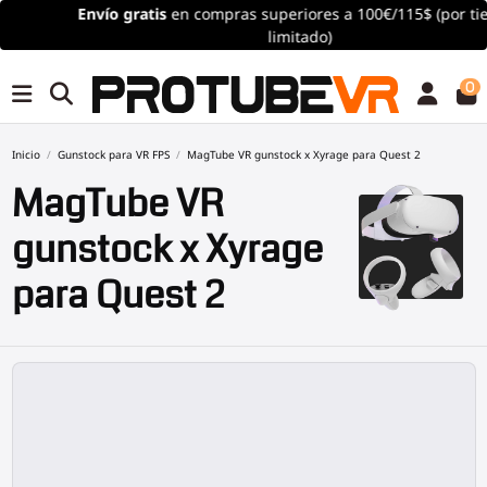
Envío
gratis
en compras superiores a 100€/115$ (por tiempo
limitado)
0
Inicio
Gunstock para VR FPS
MagTube VR gunstock x Xyrage para Quest 2
MagTube VR
gunstock x Xyrage
para Quest 2