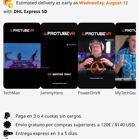
Estimated delivery as early as
Wednesday, August 12
with
DHL Express 5D
▶
▶
▶
▶
TechMan
JammyHero
PowerOnVR
MyTechGear
Paga en 3 o 4 cuotas sin cargos.
Envío gratuito por compras superiores a 120€ / $140 USD
Entrega express en 3 a 5 días.