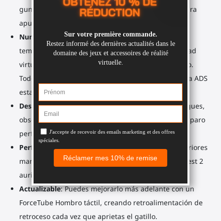
gunstock drop) y puntos de contacto adicionales para
apuntar con precisión.
Numerosos puntos de contacto
¡Adiós a las manos
temblorosas, inquietas o tambaleantes en la realidad
virtual! Manos, antebrazos, hombros, mejillas, torso.
Todos estos puntos de contacto te brindan una mira ADS
estable y una precisión perfecta.
Desarrolla tu memoria muscular
Cada vez que juegues,
observa lo fácil que es ejecutar rápidamente un disparo
perfecto o recargar.
Perfecto seguimiento
Los soportes de montaje inferiores
mantienen una señal cristalina entre tu... Meta Quest 2
auriculares y sus controladores.
Actualizable
: Puedes mejorarlo más adelante con un
ForceTube Hombro táctil, creando retroalimentación de
retroceso cada vez que aprietas el gatillo.