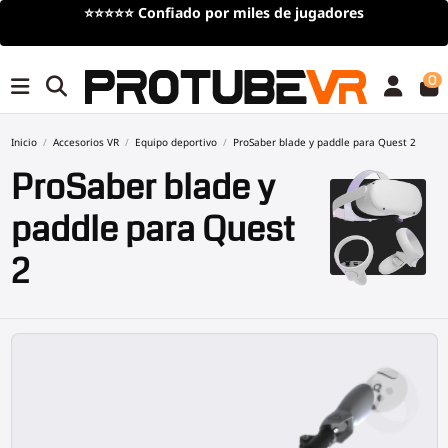
res
Envío
gratis
en compras superiores a 100€/115$
limitado)
0
Inicio
Accesorios VR
Equipo deportivo
ProSaber blade y paddle para Quest 2
ProSaber blade y
paddle para Quest
2