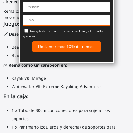
alrededor, para cortar los cubos.
Rema como loco en tu kayak virtual, con un conjunto de
movimientos realistas sin magullar tus hombros.
Juegos recomendados:
🗡️
Desenvaina tu sable láser ProSaber doble en
:
Beat Saber
Blade and Sorcery
🛶
Rema como un campeón en
:
Kayak VR: Mirage
Whitewater VR: Extreme Kayaking Adventure
En la caja:
1 x Tubo de 30cm con conectores para sujetar los
soportes
1 x Par (mano izquierda y derecha) de soportes para