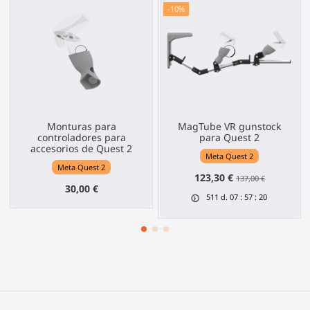
-10%
Monturas para
MagTube VR gunstock
controladores para
para Quest 2
accesorios de Quest 2
Meta Quest 2
Meta Quest 2
123,30 €
137,00 €
30,00 €
511
d.
07
:
57
:
19