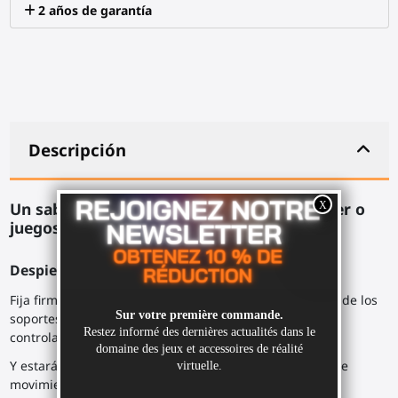
2 años de garantía
Descripción
Un sable láser doble Quest 2 para BeatSaber o
juegos de Kayak VR.
Despierta a tu guerrero interior.
Fija firmemente tus controladores Meta Quest 2 dentro de los
soportes sujetados, con la correa de muñeca de los
controladores alrededor del armazón del ProSaber.
Y estarás listo para desatar tu estilo en una explosión de
movimiento, girando el ProSaber en tus manos o a tu