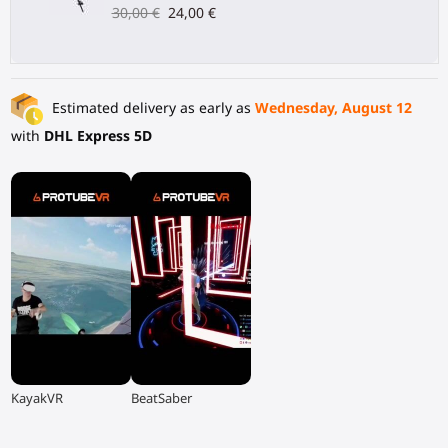
30,00 €
24,00 €
Estimated delivery as early as
Wednesday, August 12
with
DHL Express 5D
▶
▶
KayakVR
BeatSaber