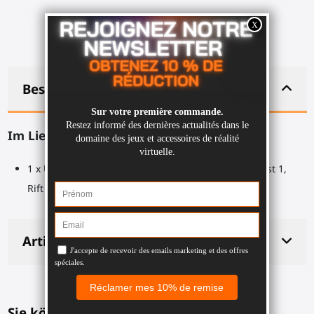
Beschreibung
Im Lieferumfang enthalten:
1 x Untere Befestigung für ProStraps für Meta Quest 1,
Rift S
Artikeldetails
Sie könnten auch mögen