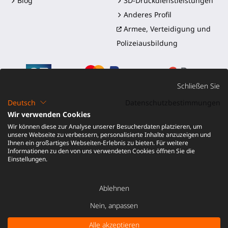
Blog
3D-Druckdienstleistungen
Anderes Profil
Armee, Verteidigung und
Polizeiausbildung
Schließen Sie
Deutsch
Datenschutzbestimmungen
Wir verwenden Cookies
©2016-2026 - ProTubeVR™
|
Verkaufsbedingungen
|
Wir können diese zur Analyse unserer Besucherdaten platzieren, um
Versand und Zölle
|
Garantie
|
Rückgabe und
unsere Webseite zu verbessern, personalisierte Inhalte anzuzeigen und
Rückerstattung
Ihnen ein großartiges Webseiten-Erlebnis zu bieten. Für weitere
Informationen zu den von uns verwendeten Cookies öffnen Sie die
Einstellungen.
Ablehnen
Nein, anpassen
IN DEN WARENKORB LEGEN -
6,00 €
Alle akzeptieren