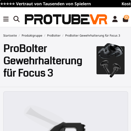
Kostenloser
Versand
über 100€/115$ (zeitlich begrenzt)
0
Startseite
Produktgruppe
ProBolter
ProBolter Gewehrhalterung für Focus 3
ProBolter
Gewehrhalterung
für Focus 3