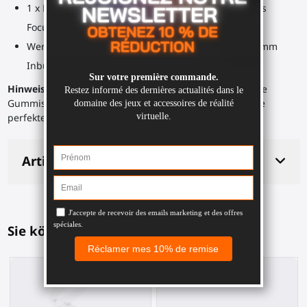
1 x ProBolter-Hintenhalterung zum Einstecken Ihres
Focus 3, Focus XR Elite-Controllers
Werkzeugtasche: 1 x 2,5 mm Inbusschlüssel, 1 x 4 mm
Inbusschlüssel
Hinweis
: In jeder Halterung befindet sich eine schwarze
Gummischicht zum Schutz Ihrer Controller und für eine
perfekte Passform.
Artikeldetails
Sie könnten auch mögen