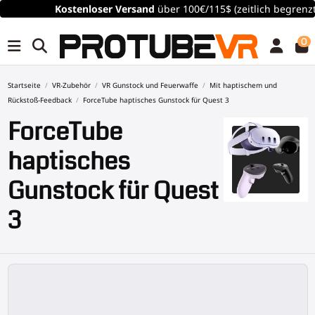
Kostenloser
Versand
über 100€/115$ (zeitlich begrenzt)
0
Startseite
VR-Zubehör
VR Gunstock und Feuerwaffe
Mit haptischem und
Rückstoß-Feedback
ForceTube haptisches Gunstock für Quest 3
ForceTube
haptisches
Gunstock für Quest
3