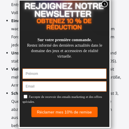
Entscheidungen anzupassen (Einzelschuss, Salve,
Vollautomatik).
Eine Vielzahl von kompatiblen Spielen
: 70+ (und
wachsende) Spiele (Mod und nativ), die Sie mit Ihrem
ForceTube spielen können. Und eine Begleit-App, um
jedes Spiel auf PCVR/SteamVR zu spielen.
Unschlagbare Präzision
: Ausgerichtete Controller und
stabile Hände ermöglichen perfektes Anvisieren (ADS).
Vielseitiger Gewehrschaft
: Verstellbarer Rahmen mit
mehreren Gelenkpunkten, um sich an jede Körpergröße,
Armlänge und jedes virtuelle Gewehr anzupassen.
Schnelle Nachladungen
: Drehen Sie Ihre Meta Quest 3,
Quest 3S, Quest Pro Controller-Halterungen, um sie
abzunehmen, nachzuladen oder eine andere Aktion
auszuführen, bevor Sie sie wieder am Rahmen
befestigen.