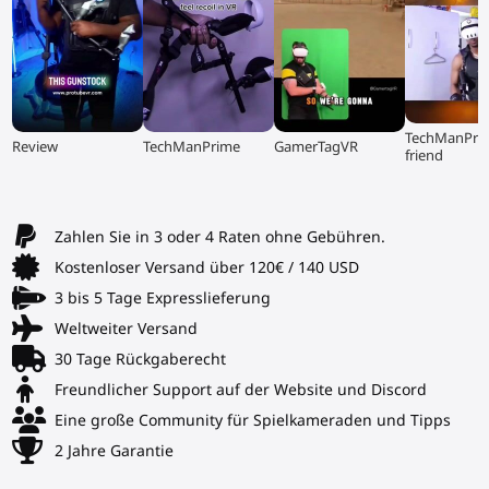
▶
▶
▶
▶
TechManPri
Review
TechManPrime
GamerTagVR
friend
Zahlen Sie in 3 oder 4 Raten ohne Gebühren.
Kostenloser Versand über 120€ / 140 USD
3 bis 5 Tage Expresslieferung
Weltweiter Versand
30 Tage Rückgaberecht
Freundlicher Support auf der Website und Discord
Eine große Community für Spielkameraden und Tipps
2 Jahre Garantie