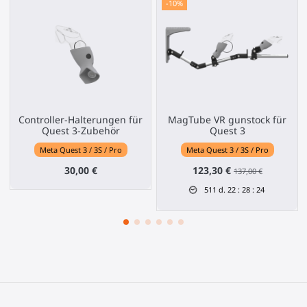
-10%
Controller-Halterungen für
MagTube VR gunstock für
Quest 3-Zubehör
Quest 3
Meta Quest 3 / 3S / Pro
Meta Quest 3 / 3S / Pro
30,00 €
123,30 €
137,00 €
511
d.
22
:
28
:
24