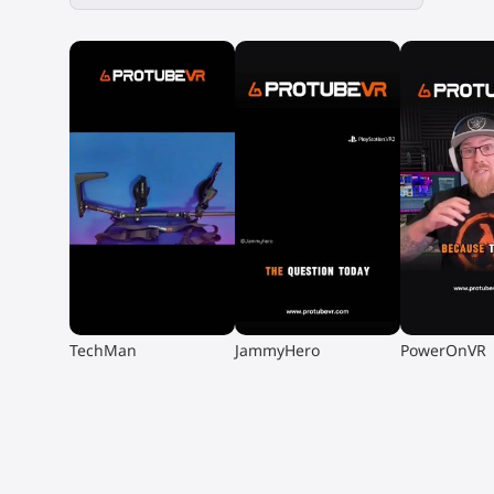
▶
▶
▶
TechMan
JammyHero
PowerOnVR