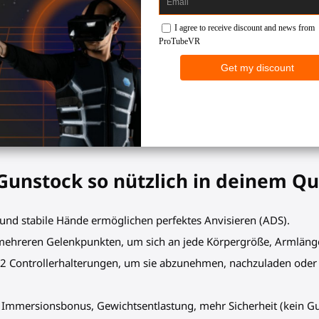
d dominiere die Bestenliste mit 
euen Zielfähigkeiten.
s Gewehr anfühlt. Richte deine Controller aus und zielen Sie mühel
igt, wenn du Kills verkettest. Löse deine Controller mühelos ab
nstock so nützlich in deinem Que
r und stabile Hände ermöglichen perfektes Anvisieren (ADS).
 mehreren Gelenkpunkten, um sich an jede Körpergröße, Armlänge
 2 Controllerhalterungen, um sie abzunehmen, nachzuladen oder 
: Immersionsbonus, Gewichtsentlastung, mehr Sicherheit (kein Gu