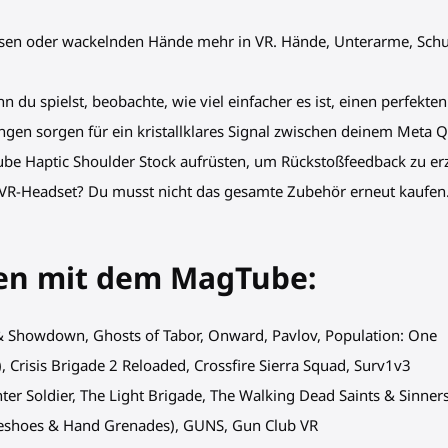
rvösen oder wackelnden Hände mehr in VR. Hände, Unterarme, Schu
nn du spielst, beobachte, wie viel einfacher es ist, einen perfek
ungen sorgen für ein kristallklares Signal zwischen deinem Meta 
Tube Haptic Shoulder Stock aufrüsten, um Rückstoßfeedback zu er
es VR-Headset? Du musst nicht das gesamte Zubehör erneut kaufen
zen mit dem MagTube:
s & Showdown, Ghosts of Tabor, Onward, Pavlov, Population: One
2), Crisis Brigade 2 Reloaded, Crossfire Sierra Squad, Surv1v3
inter Soldier, The Light Brigade, The Walking Dead Saints & Sinners
seshoes & Hand Grenades), GUNS, Gun Club VR