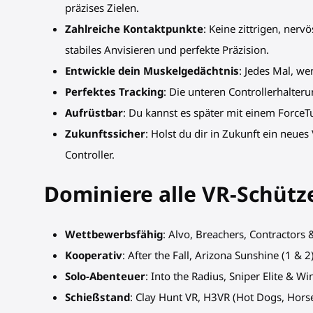
präzises Zielen.
Zahlreiche Kontaktpunkte
: Keine zittrigen, ne
stabiles Anvisieren und perfekte Präzision.
Entwickle dein Muskelgedächtnis
: Jedes Mal, we
Perfektes Tracking
: Die unteren Controllerhalter
Aufrüstbar
: Du kannst es später mit einem Force
Zukunftssicher
: Holst du dir in Zukunft ein neu
Controller.
Dominiere alle VR-Schüt
Wettbewerbsfähig
: Alvo, Breachers, Contractor
Kooperativ
: After the Fall, Arizona Sunshine (1 & 
Solo-Abenteuer
: Into the Radius, Sniper Elite & W
Schießstand
: Clay Hunt VR, H3VR (Hot Dogs, Hor