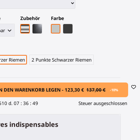
e
Zubehör
Farbe
Chrom-Armatur
Schwarze Kohlefaser-Armatur
Graues PLA
Schwarze Kohlefaser
rzer Riemen
2 Punkte Schwarzer Riemen
N DEN WARENKORB LEGEN -
123,30 €
137,00 €
-10%
510
d.
07
:
36
:
48
Steuer ausgeschlossen
es indispensables