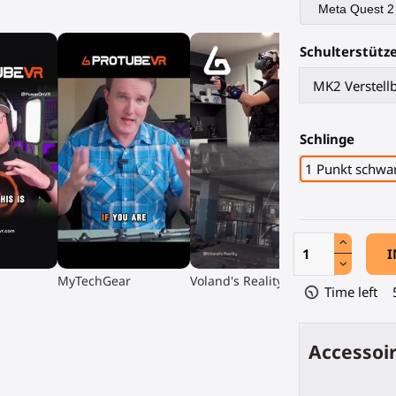
Schulterstütz
Schlinge
1 Punkt schwa
I
▶
▶
MyTechGear
Voland's Reality
Time left
Accessoir