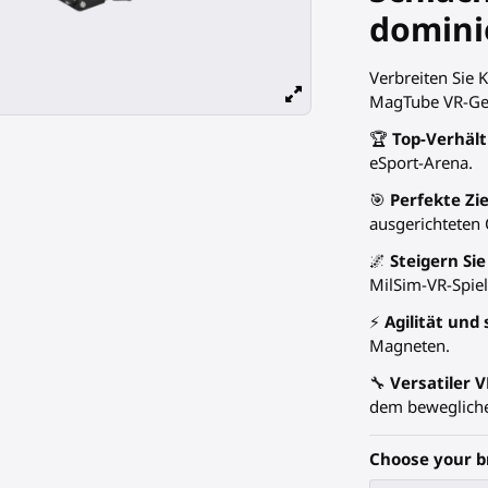
dominie
Verbreiten Sie
MagTube VR-
Ge
🏆
Top-Verhält
eSport-Arena.
🎯
Perfekte Zi
ausgerichteten 
🌌
Steigern Si
MilSim-VR-Spiel
⚡
Agilität und
Magneten.
🔧
Versatiler V
dem bewegliche
Choose your b