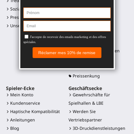
Treten Sie uns bei
Gunstock ProVolver
Soziale Medien Links
Gunstock Starter
Pressemappe und Logos
ProStraps Hüllen
Unsere Einzelhändler
ProTas Joystick
SWINGiT Golf Club
ProSaber Klinge
Controller-Halterungen
Ersatzteile
Alle Produkte
Preissenkung
Spieler-Ecke
Geschäftsecke
Mein Konto
Gewehrschäfte für
Kundenservice
Spielhallen & LBE
Haptische Kompatibilität
Werden Sie
Anleitungen
Vertriebspartner
Blog
3D-Druckdienstleistungen