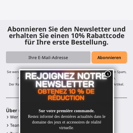
Abonnieren Sie den Newsletter und
erhalten Sie einen 10% Rabattcode
für Ihre erste Bestellung.
Sie werden unsere monatlichen Updates und Angebote erhalten - kein Spam,
nur eine E-Mail pro Monat! Sie können sich jederzeit abmelden.
Der Rabatt gilt für alle unsere Produkte, ausgenommen reduzierte Artikel.
Über uns
VR-Zubehör
Wer sind wir?
Gunstock MagTube
Team
Gunstock ForceTube