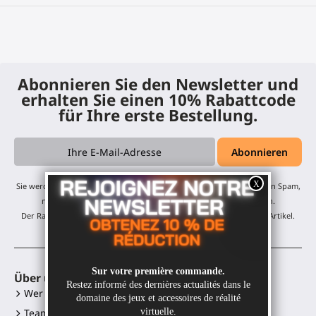
Abonnieren Sie den Newsletter und
erhalten Sie einen 10% Rabattcode
für Ihre erste Bestellung.
Sie werden unsere monatlichen Updates und Angebote erhalten - kein Spam,
nur eine E-Mail pro Monat! Sie können sich jederzeit abmelden.
Der Rabatt gilt für alle unsere Produkte, ausgenommen reduzierte Artikel.
Über uns
VR-Zubehör
Wer sind wir?
Gunstock MagTube
Team
Gunstock ForceTube