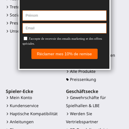
Treten Sie uns bei
Gunstock ProVolver
Soziale Medien Links
Gunstock Starter
Pressemappe und Logos
ProStraps Hüllen
Unsere Einzelhändler
ProTas Joystick
SWINGiT Golf Club
ProSaber Klinge
Controller-Halterungen
Ersatzteile
Alle Produkte
Preissenkung
Spieler-Ecke
Geschäftsecke
Mein Konto
Gewehrschäfte für
Kundenservice
Spielhallen & LBE
Haptische Kompatibilität
Werden Sie
Anleitungen
Vertriebspartner