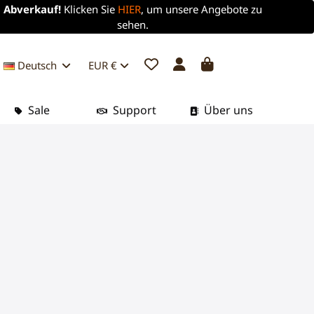
Abverkauf!
Klicken Sie
HIER
, um unsere Angebote zu
sehen.
Deutsch
EUR €
Sale
Support
Über uns