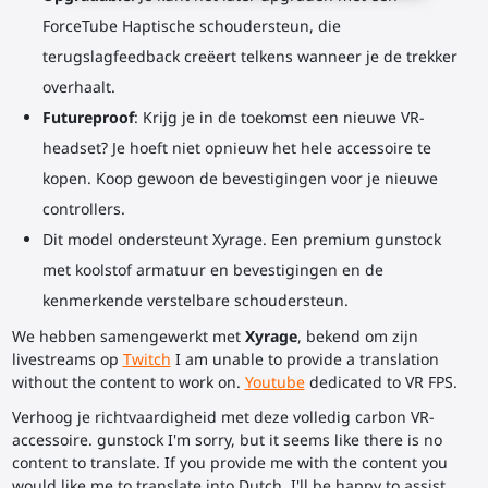
ForceTube Haptische schoudersteun, die
terugslagfeedback creëert telkens wanneer je de trekker
overhaalt.
Futureproof
: Krijg je in de toekomst een nieuwe VR-
headset? Je hoeft niet opnieuw het hele accessoire te
kopen. Koop gewoon de bevestigingen voor je nieuwe
controllers.
Dit model ondersteunt Xyrage. Een premium gunstock
met koolstof armatuur en bevestigingen en de
kenmerkende verstelbare schoudersteun.
We hebben samengewerkt met
Xyrage
, bekend om zijn
livestreams op
Twitch
I am unable to provide a translation
without the content to work on.
Youtube
dedicated to VR FPS.
Verhoog je richtvaardigheid met deze volledig carbon VR-
accessoire. gunstock I'm sorry, but it seems like there is no
content to translate. If you provide me with the content you
would like me to translate into Dutch, I'll be happy to assist