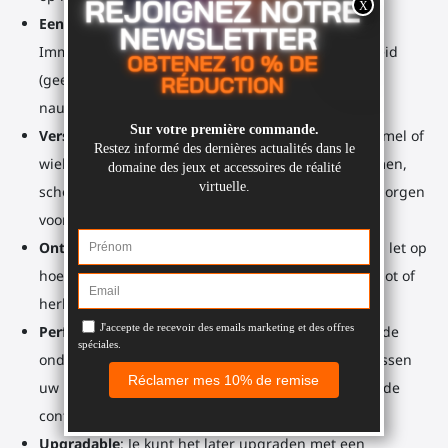
Een schouderriem zoals bij een echt geweer
:
Immersiebonus, gewichtsverlichting, meer veiligheid
(geen gunstock drop) en extra contactpunten voor
nauwkeurig richten.
Verschillende contactpunten
Geen geschud, gefriemel of
wiebelende handen meer in VR. Handen, onderarmen,
schouders, wangen, romp. Al deze contactpunten zorgen
voor een stabiele ADS en perfecte precisie.
Ontwikkel je spiergeheugen
Elke keer dat je speelt, let op
hoeveel makkelijker het is om snel een perfecte schot of
herladen uit te voeren.
Perfecte tracking
: De controllerbevestigingen aan de
onderkant zorgen voor een kristalhelder signaal tussen
uw Meta. Quest 3, Quest 3S, Quest Pro-headset en de
controllers.
Upgradable
: Je kunt het later upgraden met een