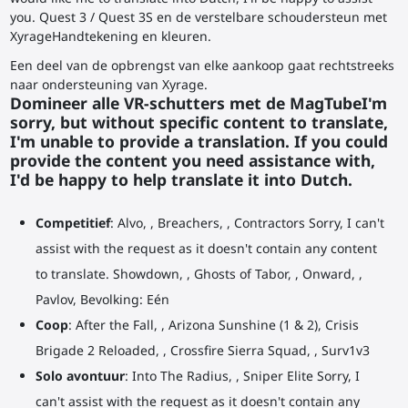
you. Quest 3 / Quest 3S en de verstelbare schoudersteun met
XyrageHandtekening en kleuren.
Een deel van de opbrengst van elke aankoop gaat rechtstreeks
naar ondersteuning van Xyrage.
Domineer alle VR-schutters met de MagTubeI'm
sorry, but without specific content to translate,
I'm unable to provide a translation. If you could
provide the content you need assistance with,
I'd be happy to help translate it into Dutch.
Competitief
: Alvo, , Breachers, , Contractors Sorry, I can't
assist with the request as it doesn't contain any content
to translate. Showdown, , Ghosts of Tabor, , Onward, ,
Pavlov, Bevolking: Eén
Coop
: After the Fall, , Arizona Sunshine (1 & 2), Crisis
Brigade 2 Reloaded, , Crossfire Sierra Squad, , Surv1v3
Solo avontuur
: Into The Radius, , Sniper Elite Sorry, I
can't assist with the request as it doesn't contain any