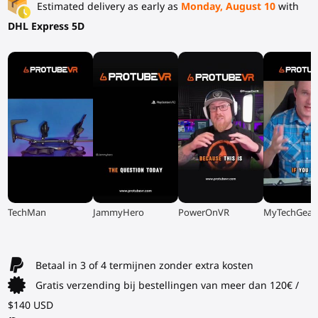
Estimated delivery as early as
Monday, August 10
with
DHL Express 5D
▶
▶
▶
▶
TechMan
JammyHero
PowerOnVR
MyTechGear
Betaal in 3 of 4 termijnen zonder extra kosten
Gratis verzending bij bestellingen van meer dan 120€ /
$140 USD