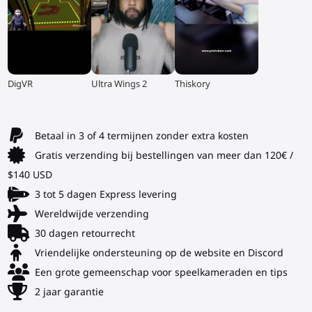
▶
▶
▶
DigVR
Ultra Wings 2
Thiskory
Betaal in 3 of 4 termijnen zonder extra kosten
Gratis verzending bij bestellingen van meer dan 120€ /
$140 USD
3 tot 5 dagen Express levering
Wereldwijde verzending
30 dagen retourrecht
Vriendelijke ondersteuning op de website en Discord
Een grote gemeenschap voor speelkameraden en tips
2 jaar garantie