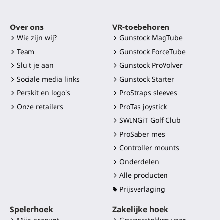
Over ons
VR-toebehoren
Wie zijn wij?
Gunstock MagTube
Team
Gunstock ForceTube
Sluit je aan
Gunstock ProVolver
Sociale media links
Gunstock Starter
Perskit en logo's
ProStraps sleeves
Onze retailers
ProTas joystick
SWINGiT Golf Club
ProSaber mes
Controller mounts
Onderdelen
Alle producten
Prijsverlaging
Spelerhoek
Zakelijke hoek
Mijn account
Geweerstokken voor