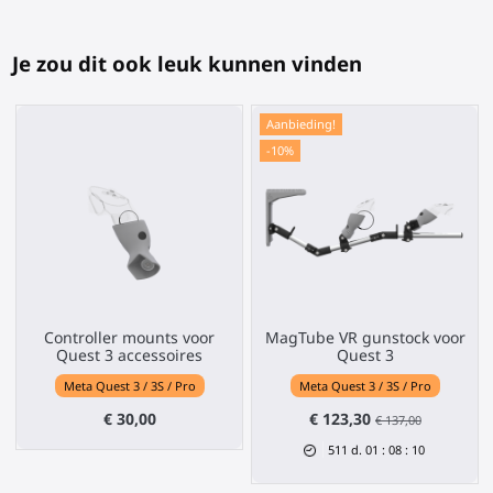
Je zou dit ook leuk kunnen vinden
Aanbieding!
-10%
Controller mounts voor
MagTube VR gunstock voor
Quest 3 accessoires
Quest 3
Meta Quest 3 / 3S / Pro
Meta Quest 3 / 3S / Pro
€ 30,00
€ 123,30
€ 137,00
511
d.
01
:
08
:
09