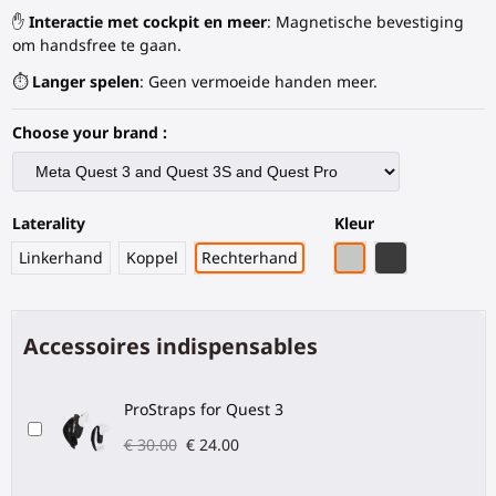
✋
Interactie met cockpit en meer
: Magnetische bevestiging
om handsfree te gaan.
⏱️
Langer spelen
: Geen vermoeide handen meer.
Choose your brand :
Laterality
Kleur
Grijze PLA
Zwart Koolstof
Linkerhand
Koppel
Rechterhand
Accessoires indispensables
ProStraps for Quest 3
€ 30.00
€ 24.00