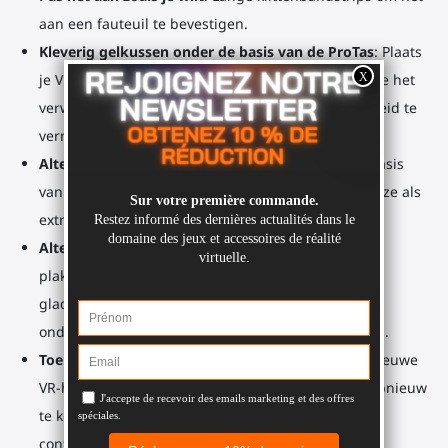
aan een fauteuil te bevestigen.
Kleverig gelkussen onder de basis van de ProTas
: Plaats
je VR-joystick op je bureau. Geen sporen wanneer je het
verwijdert. Spoel het af met water om de kleverigheid te
vernieuwen.
Alternatief gebruik
: Fitnessgewicht. Bevestig de basis
van de ProTas aan je controllerhouders en gebruik ze als
extra gewicht.
Alternatief gebruik
: Controllerhouders. Met het
plakkerige kussen kun je je joystickhouders op een
gladde muuroppervlak plaatsen. Nu heb je
ondersteuning voor je controllers met hun houders.
Toekomstbestendig
: Krijg je in de toekomst een nieuwe
VR-headset? Dan hoef je niet het hele accessoire opnieuw
te kopen. Koop gewoon de houders voor je nieuwe
controllers.