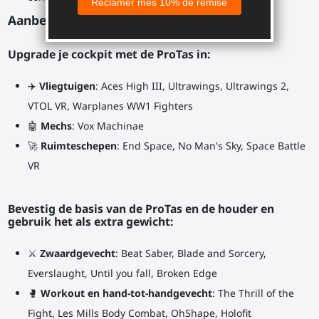
Aanbevolen spellen:
Upgrade je cockpit met de ProTas in:
✈️
Vliegtuigen
: Aces High III, Ultrawings, Ultrawings 2,
VTOL VR, Warplanes WW1 Fighters
🤖
Mechs
: Vox Machinae
🚀
Ruimteschepen
: End Space, No Man's Sky, Space Battle
VR
Bevestig de basis van de ProTas en de houder en
gebruik het als extra gewicht:
⚔
Zwaardgevecht
: Beat Saber, Blade and Sorcery,
Everslaught, Until you fall, Broken Edge
🥊
Workout en hand-tot-handgevecht
: The Thrill of the
Fight, Les Mills Body Combat, OhShape, Holofit