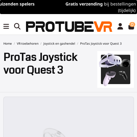
Gratis verzending
bij bestellingen van meer dan 100€/115$
(tijdelijk)
0
Home
VR-toebehoren
Joystick en gashendel
ProTas Joystick voor Quest 3
ProTas Joystick
voor Quest 3