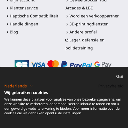
Klantenservice
Arcades & LBE
Haptische Compatibiliteit
Word een verkooppartner
Handleidingen
3D-printingdiensten
Blog
Andere profiel
Leger, defensie en
politietraining
Sluit
Nederlands
Privacybeleid
©2016-2026 - ProTubeVR™
|
Verkoopvoorwaarden
|
Wij gebruiken cookies
Verzending en douanerechten
|
Garantie
|
Retourneren en
We kunnen deze plaatsen voor analyse van onze bezoekersgegevens, om
Terugbetaling
onze website te verbeteren, gepersonaliseerde inhoud te tonen en om u
een geweldige website-ervaring te bieden. Voor meer informatie over de
cookies die we gebruiken opent u de instellingen.