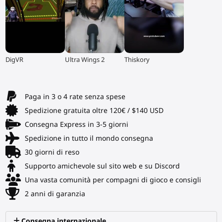
▶
▶
▶
DigVR
Ultra Wings 2
Thiskory
Paga in 3 o 4 rate senza spese
Spedizione gratuita oltre 120€ / $140 USD
Consegna Express in 3-5 giorni
Spedizione in tutto il mondo consegna
30 giorni di reso
Supporto amichevole sul sito web e su Discord
Una vasta comunità per compagni di gioco e consigli
2 anni di garanzia
Consegna internazionale