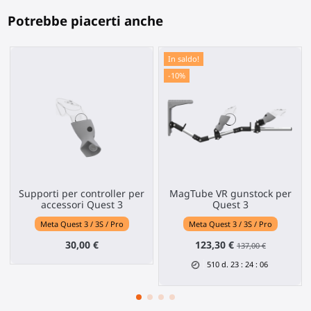
Potrebbe piacerti anche
In saldo!
-10%
Supporti per controller per
MagTube VR gunstock per
accessori Quest 3
Quest 3
Meta Quest 3 / 3S / Pro
Meta Quest 3 / 3S / Pro
30,00 €
123,30 €
137,00 €
510
d.
23
:
24
:
06