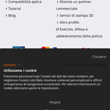
Compatibilità aptica
Diventa un partner
Tutorial
commerciale
Blog
Servizi di stampa 3D
Altro profilo
Esercito, difesa e
addestramento della polizia
Chiudere
italiano
Politica sulla riservatezza
Utilizziamo i cookie
©2016-2026 - ProTubeVR™
|
Termini di vendita
|
Potremmo posizionarli per l'analisi dei dati dei nostri visitatori, per
Spedizione e dazi
|
Garanzia
|
Reso e Rimborso
migliorare il nostro sito Web, mostrare contenuti personalizzati e offrirti
un'esperienza di navigazione eccezionale. Per ulteriori informazioni sui
cookie utilizziamo aprire le impostazioni.
Negare