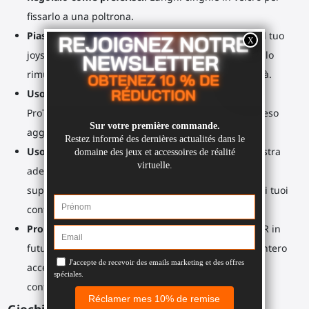
fissarlo a una poltrona.
Piastra adesiva sotto la base di ProTas
: Posiziona il tuo
joystick VR sulla scrivania. Nessuna traccia quando lo
rimuovi. Lavalo con acqua per ripristinare l'adesività.
Uso alternativo
: Peso per il fitness. Fissa la base di
ProTas ai supporti del tuo controller e usali come peso
aggiuntivo.
Uso alternativo
: Supporti per controller. Con la piastra
adesiva, posiziona le basi del tuo joystick su una
superficie liscia del muro. Ora hai un supporto per i tuoi
controller con i relativi supporti.
Pronto per il futuro
: Acquisterai un nuovo visore VR in
futuro? Non sarà necessario acquistare di nuovo l'intero
accessorio. Acquista solo i supporti per i tuoi nuovi
controller.