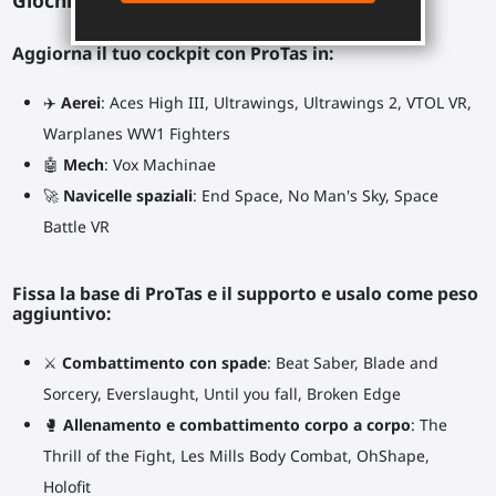
Giochi consigliati:
Aggiorna il tuo cockpit con ProTas in:
✈️
Aerei
: Aces High III, Ultrawings, Ultrawings 2, VTOL VR,
Warplanes WW1 Fighters
🤖
Mech
: Vox Machinae
🚀
Navicelle spaziali
: End Space, No Man's Sky, Space
Battle VR
Fissa la base di ProTas e il supporto e usalo come peso
aggiuntivo:
⚔
Combattimento con spade
: Beat Saber, Blade and
Sorcery, Everslaught, Until you fall, Broken Edge
🥊
Allenamento e combattimento corpo a corpo
: The
Thrill of the Fight, Les Mills Body Combat, OhShape,
Holofit