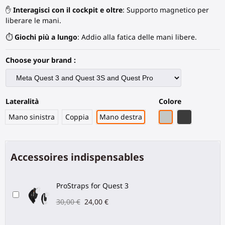
✋
Interagisci con il cockpit e oltre
: Supporto magnetico per
liberare le mani.
⏱️
Giochi più a lungo
: Addio alla fatica delle mani libere.
Choose your brand :
Lateralità
Colore
Grigio PLA
Fibra di Ca
Mano sinistra
Coppia
Mano destra
Accessoires indispensables
ProStraps for Quest 3
30,00 €
24,00 €