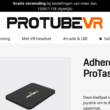
Gratis verzending
bij bestellingen van meer dan
100€/115$ (tijdelijk)
loting
Met VR-headset
Arcade & LBE
Sal
Adher
ProTas
Deze kleefpad v
joystick om te 
oppervlak.