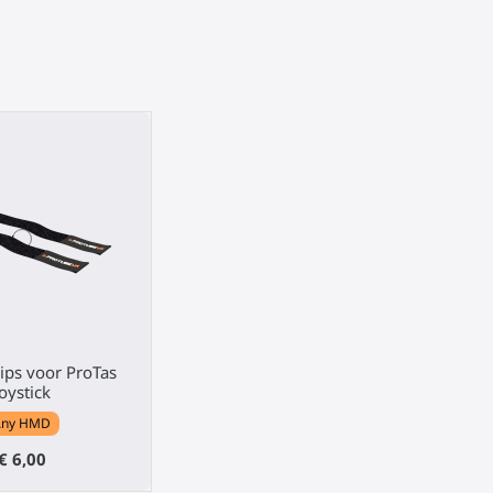
rips voor ProTas
Joystick
Any HMD
€ 6,00