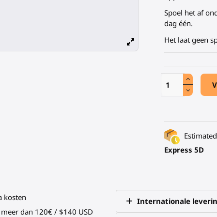
Spoel het af on
dag één.
Het laat geen s
V
Estimated 
Express 5D
a kosten
Internationale leveri
an meer dan 120€ / $140 USD