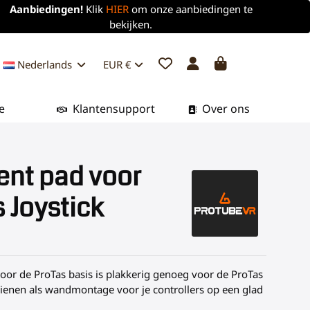
Aanbiedingen!
Klik
HIER
om onze aanbiedingen te
bekijken.
Nederlands
EUR €
e
Klantensupport
Over ons
ent pad voor
 Joystick
oor de ProTas basis is plakkerig genoeg voor de ProTas
dienen als wandmontage voor je controllers op een glad