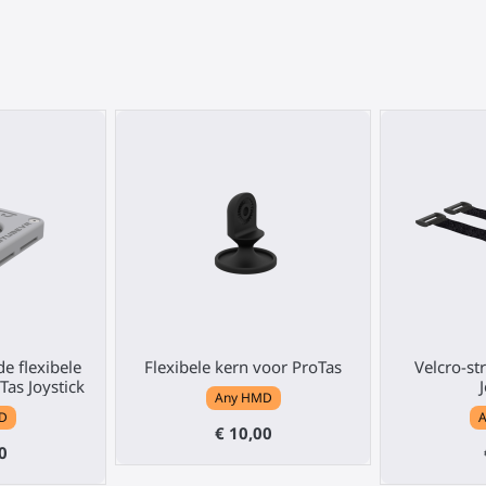
e flexibele
Flexibele kern voor ProTas
Velcro-st
Tas Joystick
Any HMD
D
€ 10,00
0