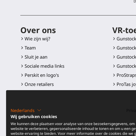
D
Over ons
VR-to
Wie zijn wij?
Gunstoc
Team
Gunstock
Sluit je aan
Gunstock
Sociale media links
Gunstock
Perskit en logo's
ProStraps
Onze retailers
ProTas jo
SWINGiT 
ProSaber
Nederlands
Priv
Controll
Wij gebruiken cookies
Onderde
We kunnen deze plaatsen voor analyse van onze bezoekersgegevens, om
website te verbeteren, gepersonaliseerde inhoud te tonen en om u een g
Alle pro
website-ervaring te bieden. Voor meer informatie over de cookies die we 