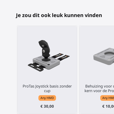
Je zou dit ook leuk kunnen vinden
ProTas Joystick basis zonder
Behuizing voor d
cup
kern voor de Pro
Any HMD
Any HM
€ 30,00
€ 10,0