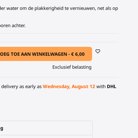
der water om de plakkerigheid te vernieuwen, net als op
poren achter.
OEG TOE AAN WINKELWAGEN -
€ 6,00
Exclusief belasting
delivery as early as
Wednesday, August 12
with
DHL
ng