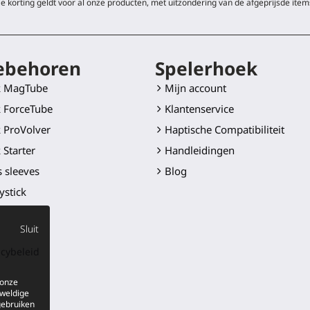
e korting geldt voor al onze producten, met uitzondering van de afgeprijsde item
ebehoren
Spelerhoek
k MagTube
Mijn account
 ForceTube
Klantenservice
 ProVolver
Haptische Compatibiliteit
 Starter
Handleidingen
 sleeves
Blog
ystick
Golf Club
Sluit
 mes
acybeleid
er mounts
len
 onze
eweldige
ducten
gebruiken