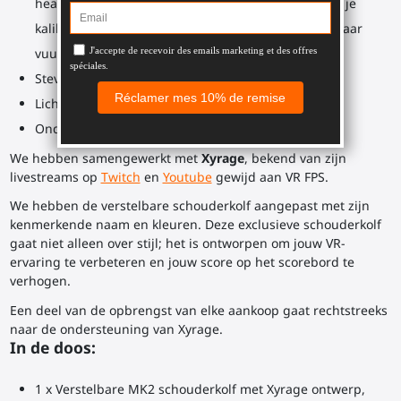
headset af te hoeven zetten (alhoewel je misschien je
kalibraties tussen spellen wilt doen, niet tijdens zwaar
vuurgevecht 😉)
Stevig
Lichtgewicht
Ondersteunt Xyrage
We hebben samengewerkt met
Xyrage
, bekend van zijn
livestreams op
Twitch
en
Youtube
gewijd aan VR FPS.
We hebben de verstelbare schouderkolf aangepast met zijn
kenmerkende naam en kleuren. Deze exclusieve schouderkolf
gaat niet alleen over stijl; het is ontworpen om jouw VR-
ervaring te verbeteren en jouw score op het scorebord te
verhogen.
Een deel van de opbrengst van elke aankoop gaat rechtstreeks
naar de ondersteuning van Xyrage.
In de doos:
1 x Verstelbare MK2 schouderkolf met Xyrage ontwerp,