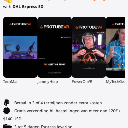
with
DHL Express 5D
▶
▶
▶
▶
TechMan
JammyHero
PowerOnVR
MyTechGear
Betaal in 3 of 4 termijnen zonder extra kosten
Gratis verzending bij bestellingen van meer dan 120€ /
$140 USD
3 tot 5 dagen Express levering