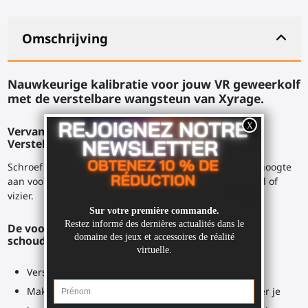
Omschrijving
Nauwkeurige kalibratie voor jouw VR
geweerkolf
met de verstelbare wangsteun van Xyrage.
Vervang jouw statische schouderkolf met de
Verstelbare MK2 kolf.
Schroef de schuif van de kolf een beetje los en pas de hoogte
aan voor een perfecte uitlijning met jouw virtuele korrel of
vizier.
De voordelen die je krijgt met de verstelbare
schouderkolf:
Verschillende hoogtes voor de wangsteun
Makkelijk aan te passen terwijl je bezig bent, zonder je