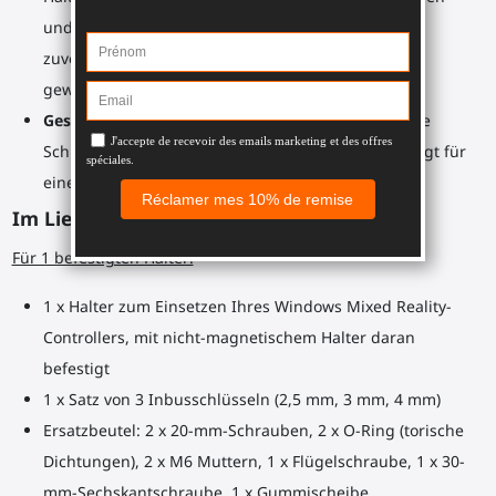
und sicheren Befestigungen gefertigt, was ein
zuverlässiges und langlebiges Spielerlebnis
gewährleistet.
Geschützte Controller
: In jedem Halter schützt eine
Schicht schwarzes Gummi Ihren Controller und sorgt für
eine perfekte Passform.
Im Lieferumfang enthalten:
Für 1 befestigten Halter:
1 x Halter zum Einsetzen Ihres Windows Mixed Reality-
Controllers, mit nicht-magnetischem Halter daran
befestigt
1 x Satz von 3 Inbusschlüsseln (2,5 mm, 3 mm, 4 mm)
Ersatzbeutel: 2 x 20-mm-Schrauben, 2 x O-Ring (torische
Dichtungen), 2 x M6 Muttern, 1 x Flügelschraube, 1 x 30-
mm-Sechskantschraube, 1 x Gummischeibe