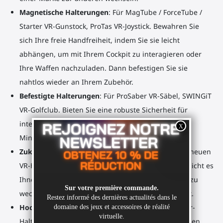
Magnetische Halterungen
: Für MagTube / ForceTube /
Starter VR-Gunstock, ProTas VR-Joystick. Bewahren Sie
sich Ihre freie Handfreiheit, indem Sie sie leicht
abhängen, um mit Ihrem Cockpit zu interagieren oder
Ihre Waffen nachzuladen. Dann befestigen Sie sie
nahtlos wieder an Ihrem Zubehör.
Befestigte Halterungen
: Für ProSaber VR-Säbel, SWINGiT
VR-Golfclub. Bieten Sie eine robuste Sicherheit für
intensive Spiele wie BeatSaber oder KayakVR oder
Minigolfspiele.
Zukunftssicher
: Rüsten Sie Ihr Zubehör mit Ihrem neuen
VR-Headset auf. Unser einzigartiges Design ermöglicht es
Ihnen, einfach die Halterungen an Ihrem Zubehör zu
wechseln, was Ihnen den Kauf eines neuen erspart.
Hochwertiges 3D-Druckmaterial
: Unsere Controller-
Halterungen/Cups sind aus hochwertigen Materialien