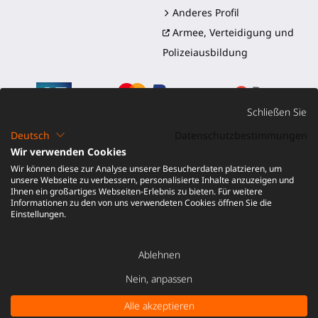
Anderes Profil
Armee, Verteidigung und
Polizeiausbildung
Schließen Sie
Deutsch
Datenschutzbestimmungen
Wir verwenden Cookies
©2016-2026 - ProTubeVR™
|
Verkaufsbedingungen
|
Wir können diese zur Analyse unserer Besucherdaten platzieren, um
Versand und Zölle
|
Garantie
|
Rückgabe und
unsere Webseite zu verbessern, personalisierte Inhalte anzuzeigen und
Rückerstattung
Ihnen ein großartiges Webseiten-Erlebnis zu bieten. Für weitere
Informationen zu den von uns verwendeten Cookies öffnen Sie die
Einstellungen.
Ablehnen
IN DEN WARENKORB LEGEN
30,00
Nein, anpassen
-
€
Alle akzeptieren