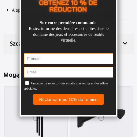
A spare foregrip for the ProBolter haptic module.
Szczegóły produktu
Mogą Ci się także spodobać