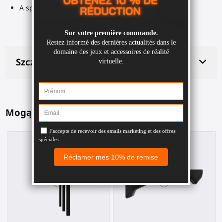
A spare handle for the ProBolter haptic module.
Szczegóły produktu
Mogą Ci się także spodobać