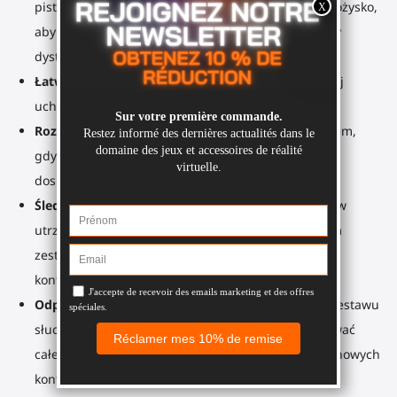
pistoletów maszynowych i SMG. Dodaj odłączalny łożysko,
aby przypiąć je do ramienia dla strzałów na dłuższy
dystans.
Łatwy do nauki, łatwy do opanowania
: Chwyć swój
uchwyt na broń i szybko znajdź idealną kalibrację.
Rozwijaj swoją pamięć mięśniową
: Za każdym razem,
gdy grasz, zauważ, jak łatwiej jest szybko wykonać
doskonały strzał lub przeładowanie.
Śledzenie doskonałe
: Dolne mocowania kontrolerów
utrzymują krystalicznie czysty sygnał między Twoim
zestawem słuchawkowym Valve Index a jego
kontrolerami.
Odporny na przyszłość
: Planujesz zakup nowego zestawu
słuchawkowego VR w przyszłości? Nie trzeba kupować
całego akcesorium ponownie. Kup mocowania dla nowych
kontrolerów.