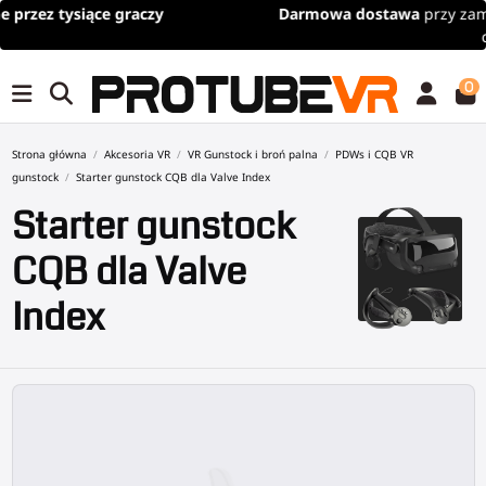
Darmowa dostawa
przy zamówieniach powyżej 100€/115$ (limit
czasowy)
0
Strona główna
Akcesoria VR
VR Gunstock i broń palna
PDWs i CQB VR
gunstock
Starter gunstock CQB dla Valve Index
Starter gunstock
CQB dla Valve
Index