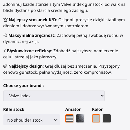
Zdominuj każde starcie z tym Valve Index gunstock, od walk na
bliski dystans po starcia średniego zasięgu.
🏆
Najlepszy stosunek K/D
: Osiągnij precyzję dzięki stabilnym
dłoniom i dobrze wyrównanym kontrolerom.
💨
Maksymalna zręczność
: Zachowaj pełną swobodę ruchu w
dynamicznej akcji.
⚡
Błyskawiczne refleksy
: Zdobądź najszybsze namierzenie
celu i strzelaj jako pierwszy.
🍃
Najlżejszy design
: Graj dłużej bez zmęczenia. Przystępny
cenowo gunstock, pełna wydajność, zero kompromisów.
Choose your brand :
Rifle stock
Amator
Kolor
Chromowa rama
Czarna rama z włókna w
Szary PLA
Czarny węg