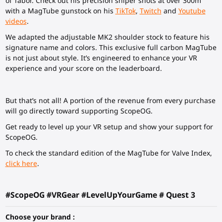
of Tabor. Check out his precision sniper shots at over 300m
with a MagTube gunstock on his
TikTok
,
Twitch
and
Youtube
videos
.
We adapted the adjustable MK2 shoulder stock to feature his
signature name and colors. This exclusive full carbon MagTube
is not just about style. It’s engineered to enhance your VR
experience and your score on the leaderboard.
But that’s not all! A portion of the revenue from every purchase
will go directly toward supporting ScopeOG.
Get ready to level up your VR setup and show your support for
ScopeOG.
To check the standard edition of the MagTube for Valve Index,
click here
.
#ScopeOG #VRGear #LevelUpYourGame # Quest 3
Choose your brand :