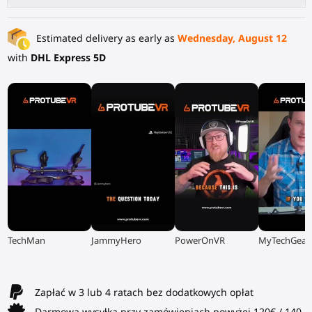
Estimated delivery as early as
Wednesday, August 12
with
DHL Express 5D
▶
▶
▶
▶
TechMan
JammyHero
PowerOnVR
MyTechGear
Zapłać w 3 lub 4 ratach bez dodatkowych opłat
Darmowa wysyłka przy zamówieniach powyżej 120€ / 140