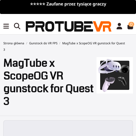
y
Darmowa dostawa
przy zamówieniach powyżej 10
czasowy)
0
Strona główna
Gunstock do VR FPS
MagTube x ScopeOG VR gunstock for Quest
3
MagTube x
ScopeOG VR
gunstock for Quest
3