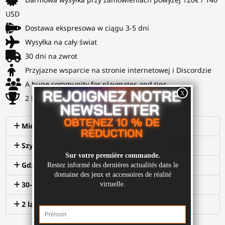
USD
Dostawa ekspresowa w ciągu 3-5 dni
Wysyłka na cały świat
30 dni na zwrot
Przyjazne wsparcie na stronie internetowej i Discordzie
A huge community for playmates and tips
2 lata gwarancji
Międzynarodowa dostawa
Szybka wysyłka
Gdzie mogę dowiedzieć się więcej na ten temat?
30-dniowy zwrot
2 lata gwarancji