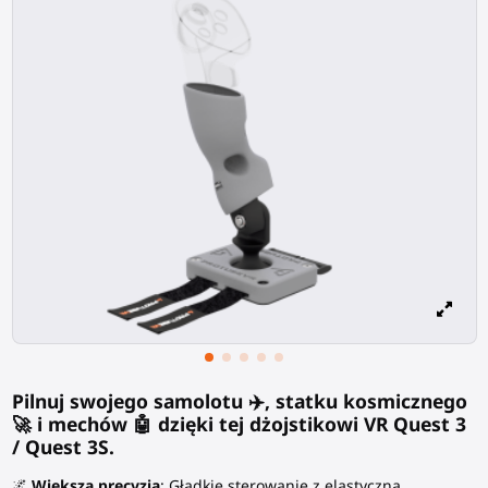
Pilnuj swojego samolotu ✈️, statku kosmicznego
🚀 i mechów 🤖 dzięki tej dżojstikowi VR Quest 3
/ Quest 3S.
🌌
Większa precyzja
: Gładkie sterowanie z elastyczną