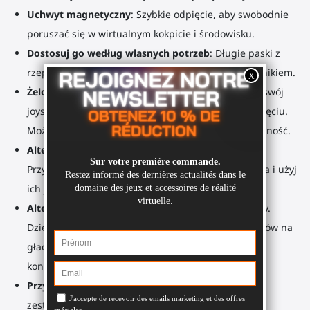
Uchwyt magnetyczny
: Szybkie odpięcie, aby swobodnie
poruszać się w wirtualnym kokpicie i środowisku.
Dostosuj go według własnych potrzeb
: Długie paski z
rzepem, aby przymocować go do fotela z podłokietnikiem.
Żelowa podkładka pod podstawą ProTas
: Umieść swój
joystick VR na biurku. Nie pozostawia śladów po zdjęciu.
Możesz ją wyczyścić wodą, aby przywrócić przyczepność.
Alternatywne zastosowanie
: Ciężarki do ćwiczeń.
Przymocuj podstawę ProTas do uchwytów kontrolera i użyj
ich jako dodatkowej wagi.
Alternatywne zastosowanie
: Uchwyty na kontrolery.
Dzięki klejącej podkładce, umieść podstawy joysticków na
gładkiej ścianie. Teraz masz wsparcie dla swoich
kontrolerów z ich uchwytami.
Przyszłościowe rozwiązanie
: Planujesz kupić nowy
zestaw słuchawkowy VR w przyszłości? Nie musisz