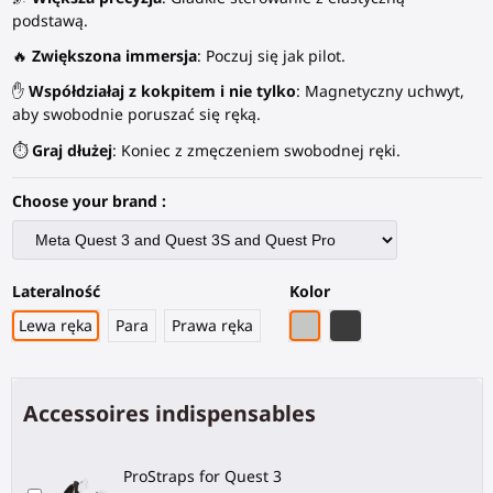
podstawą.
🔥
Zwiększona immersja
: Poczuj się jak pilot.
✋
Współdziałaj z kokpitem i nie tylko
: Magnetyczny uchwyt,
aby swobodnie poruszać się ręką.
⏱️
Graj dłużej
: Koniec z zmęczeniem swobodnej ręki.
Choose your brand :
Lateralność
Kolor
Szary PLA
Czarny węglowy wł
Lewa ręka
Para
Prawa ręka
Accessoires indispensables
ProStraps for Quest 3