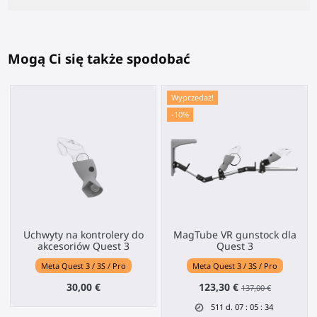
Mogą Ci się także spodobać
Wyprzedaż!
-10%
Uchwyty na kontrolery do
MagTube VR gunstock dla
akcesoriów Quest 3
Quest 3
Meta Quest 3 / 3S / Pro
Meta Quest 3 / 3S / Pro
30,00 €
123,30 €
137,00 €
511
d.
07
:
05
:
33