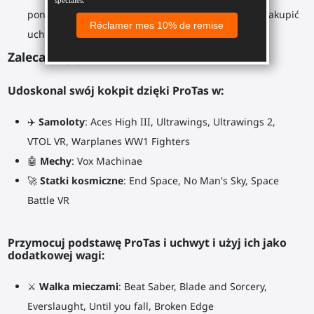
ponownie kupować całego akcesorium. Wystarczy zakupić
uchwyty dla nowych kontrolerów.
Zalecane gry:
Udoskonal swój kokpit dzięki ProTas w:
✈️
Samoloty
: Aces High III, Ultrawings, Ultrawings 2,
VTOL VR, Warplanes WW1 Fighters
🤖
Mechy
: Vox Machinae
🚀
Statki kosmiczne
: End Space, No Man's Sky, Space
Battle VR
Przymocuj podstawę ProTas i uchwyt i użyj ich jako
dodatkowej wagi:
⚔
Walka mieczami
: Beat Saber, Blade and Sorcery,
Everslaught, Until you fall, Broken Edge