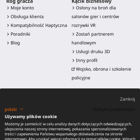
Róg gracza
Kącik biznesowy
Moje konto
Osłony na broń dla
Obsługa klienta
salonów gier i centrów
Kompatybilność Haptyczna
rozrywki VR
Poradniki
Zostań partnerem
Blog
handlowym
Usługi druku 3D
Inny profil
Wojsko, obrona i szkolenie
policyjne
Zamknij
polski
Polityka prywatności
Używamy plików cookie
Możemy je zamieścić w celu analizy danych dotyczących odwiedzających,
©2016-2026 - ProTubeVR™
|
Warunki sprzedaży
|
Wysyłka i
ulepszenia naszej strony internetowej, pokazania spersonalizowanych
obowiązki
|
Gwarancja
|
Zwroty i zwrot pieniędzy
treści i zapewnienia Państwu wspaniałego doświadczenia na stronie
internetowej. Aby uzyskać więcej informacji na temat plików cookie, których