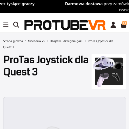
Darmowa dostawa
przy zamówieniach powyżej 100€/115$ (limit
czasowy)
0
Strona główna
Akcesoria VR
Dżojstik i dźwignia gazu
ProTas Joystick dla
Quest 3
ProTas Joystick dla
Quest 3