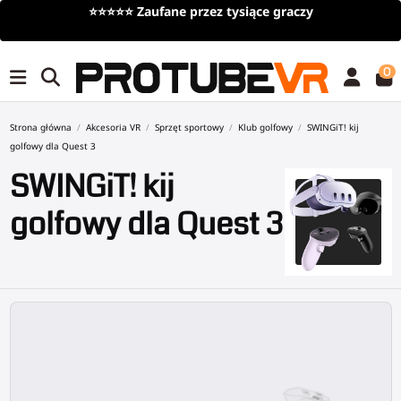
Darmowa dostawa
przy zamówieniach powyżej 100€/115$ (limit
czasowy)
0
Strona główna
Akcesoria VR
Sprzęt sportowy
Klub golfowy
SWINGiT! kij
golfowy dla Quest 3
SWINGiT! kij
golfowy dla Quest 3