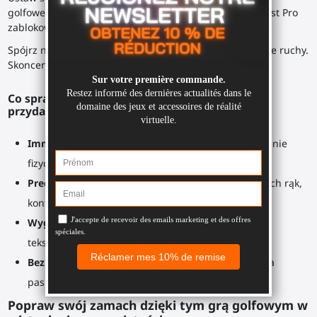
golfowego, Twój kontroler Meta Quest 3, Quest 3S, Quest Pro
zablokowany na jego końcu.
Spójrz na swój cel. Dostosuj swoje ciało. Przetestuj swoje ruchy.
Skoncentruj się na swoim zamachu lub uderzeniu.
Co sprawia, że kij golfowy SWINGiT VR jest tak
przydatny?
Immersja
: To jest jak prawdziwy kij golfowy. Trzymanie
fizycznego przedmiotu poprawi Twoje odczucia.
Precyzja
: Idealna pozycja na uchwycie, brak drżących rąk,
kontrolery wyrównane.
Wygodny i wytrzymały
: Uchwyt kija golfowego ma
teksturę zapobiegającą poślizgowi.
Bezpieczny kontroler
: Solidne mocowanie i blokada
paska na nadgarstek dla gniazda kontrolera.
Popraw swój zamach dzięki tym grą golfowym w