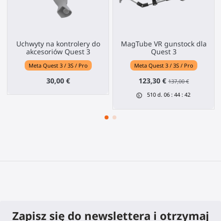
Uchwyty na kontrolery do
MagTube VR gunstock dla
akcesoriów Quest 3
Quest 3
Meta Quest 3 / 3S / Pro
Meta Quest 3 / 3S / Pro
30,00 €
123,30 €
137,00 €
510
d.
06
:
44
:
41
Zapisz się do newslettera i otrzymaj