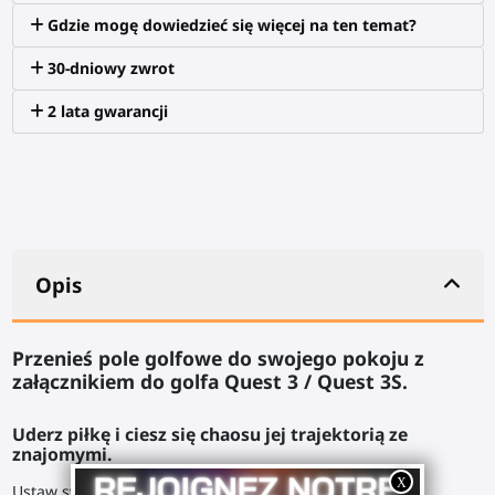
Gdzie mogę dowiedzieć się więcej na ten temat?
30-dniowy zwrot
2 lata gwarancji
Opis
Przenieś pole golfowe do swojego pokoju z
załącznikiem do golfa Quest 3 / Quest 3S.
Uderz piłkę i ciesz się chaosu jej trajektorią ze
znajomymi.
Ustaw swoje stopy. Pewny chwyt rąk wokół uchwytu kija