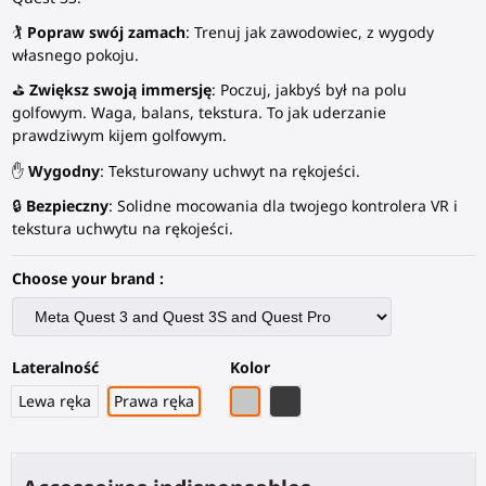
🏌️
Popraw swój zamach
: Trenuj jak zawodowiec, z wygody
własnego pokoju.
⛳
Zwiększ swoją immersję
: Poczuj, jakbyś był na polu
golfowym. Waga, balans, tekstura. To jak uderzanie
prawdziwym kijem golfowym.
✋
Wygodny
: Teksturowany uchwyt na rękojeści.
🔒
Bezpieczny
: Solidne mocowania dla twojego kontrolera VR i
tekstura uchwytu na rękojeści.
Choose your brand :
Lateralność
Kolor
Szary PLA
Czarny węglowy włókno
Lewa ręka
Prawa ręka