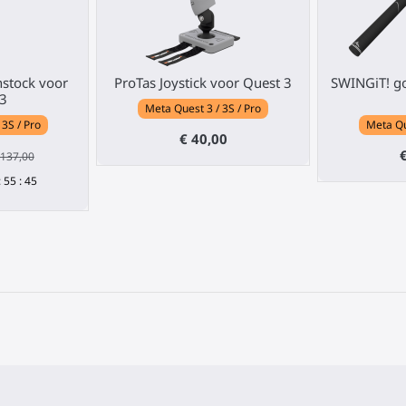
stock voor
ProTas Joystick voor Quest 3
SWINGiT! go
3
Meta Quest 3 / 3S / Pro
 3S / Pro
Meta Qu
€ 40,00
 137,00
:
55
:
44