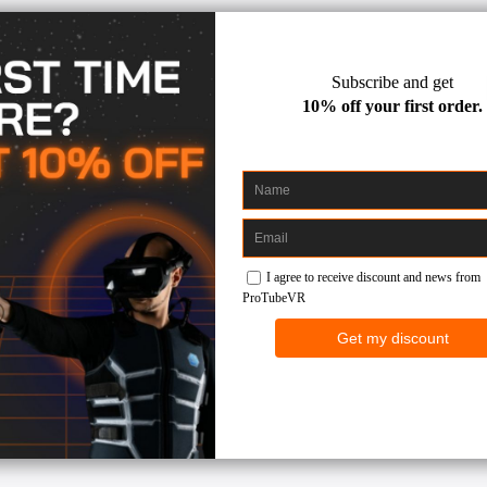
ontrollers in de bevestigde houders, met de polsband van de con
e van beweging, de ProSaber in je handen of om je heen te laten dr
ealistische bewegingen zonder je schouders te bezeren.