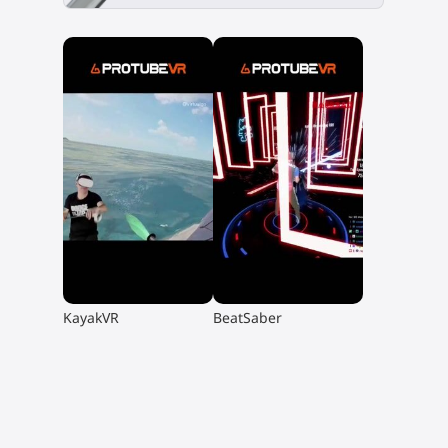
▶
▶
KayakVR
BeatSaber