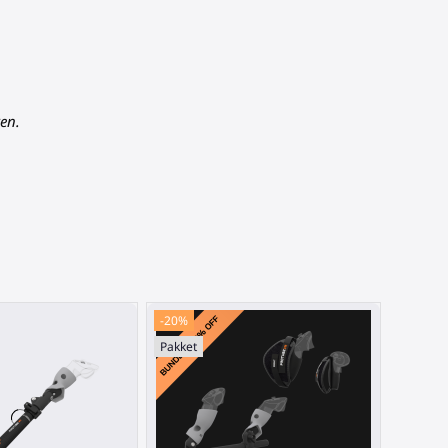
en.
-20%
Pakket