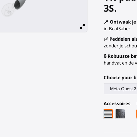
3S.
🗡️
Ontwaak je 
in BeatSaber.
🛶
Peddelen al
zonder je schou
🔒
Robuuste be
handvat en de v
Choose your b
Accessoires
Chroom arma
Zwarte 