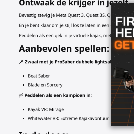
Ontwaak de krijger in jezelf.
Bevestig stevig je Meta Quest 3, Quest 3S, Quest Pro c
En je bent klaar om je stijl los te laten in een explosi
Peddelen als een gek in je virtuele kajak, met een set r
Aanbevolen spellen:
🗡️
Zwaai met je ProSaber dubbele lightsaber in
:
Beat Saber
Blade en Sorcery
🛶
Peddelen als een kampioen in
:
Kayak VR: Mirage
Whitewater VR:
Extreme Kajakavontuur