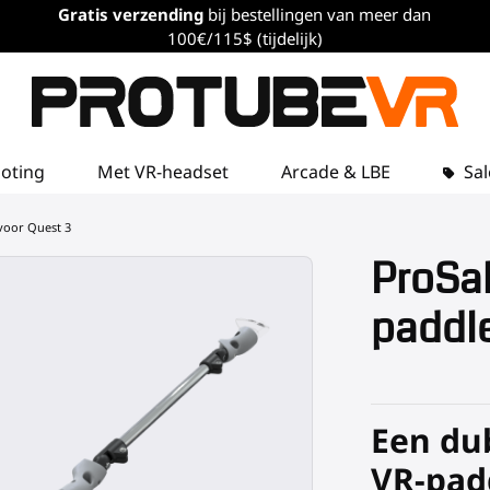
Gratis verzending
bij bestellingen van meer dan
100€/115$ (tijdelijk)
loting
Met VR-headset
Arcade & LBE
Sal
voor Quest 3
ProSa
paddle
Een dub
VR-pad