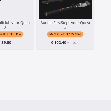
lfclub voor Quest
Bundle FirstSteps voor Quest
3
3
est 3 / 3S / Pro
Meta Quest 3 / 3S / Pro
€ 39,00
€ 102,40
€ 128,00