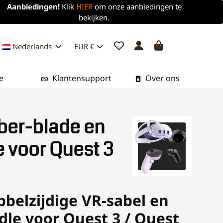
Aanbiedingen!
Klik
HIER
om onze aanbiedingen te
bekijken.
Nederlands
EUR €
e
Klantensupport
Over ons
ber-blade en
 voor Quest 3
belzijdige VR-sabel en
dle voor Quest 3 / Quest