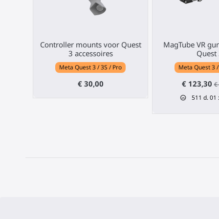
Controller mounts voor Quest
MagTube VR gun
3 accessoires
Quest 
Meta Quest 3 / 3S / Pro
Meta Quest 3 /
€ 30,00
€ 123,30
€
511
d.
01