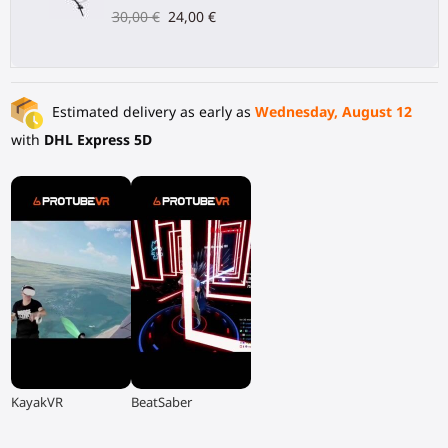
30,00 €
24,00 €
Estimated delivery as early as
Wednesday, August 12
with
DHL Express 5D
▶
▶
KayakVR
BeatSaber