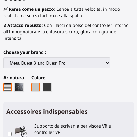
🛶
Rema come un pazzo
: Canoa a tutta velocità, in modo
realistico e senza farti male alla spalla.
🔒
Attacco robusto
: Con i lacci da polso del controller intorno
all'impugnatura e la chiusura sicura, gioca con grande
intensità.
Choose your brand :
Armatura
Colore
Armatura cromata
Fibra di carbonio nera
Grigio PLA
Fibra di Carbonio Nera
Accessoires indispensables
Supporto da scrivania per visore VR e
controller VR