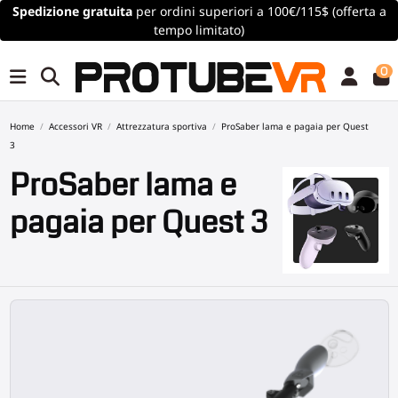
Spedizione gratuita
per ordini superiori a 100€/115$ (offerta a
tempo limitato)
0
Home
Accessori VR
Attrezzatura sportiva
ProSaber lama e pagaia per Quest
3
ProSaber lama e
pagaia per Quest 3