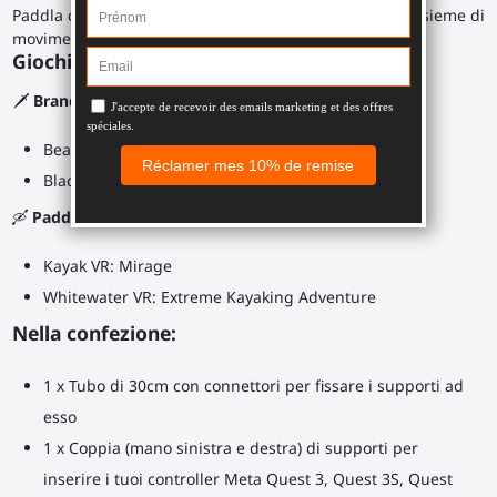
Paddla come un matto nel tuo kayak virtuale, con un insieme di
movimenti realistici senza farti male alle spalle.
Giochi consigliati:
🗡️
Brandisci la tua doppia lama ProSaber in
:
Beat Saber
Blade and Sorcery
🛶
Paddla come un campione in
:
Kayak VR: Mirage
Whitewater VR: Extreme Kayaking Adventure
Nella confezione:
1 x Tubo di 30cm con connettori per fissare i supporti ad
esso
1 x Coppia (mano sinistra e destra) di supporti per
inserire i tuoi controller Meta Quest 3, Quest 3S, Quest