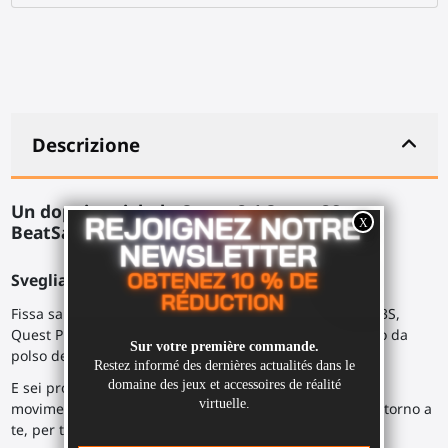
Descrizione
Un doppio sciabola Quest 3 / Quest 3S per
BeatSaber o Giochi Kayak VR.
Sveglia il tuo guerriero interiore.
Fissa saldamente i tuoi controller Meta Quest 3, Quest 3S,
Quest Pro all'interno dei supporti fissati, con il cinturino da
polso dei controller intorno all'armatura del ProSaber.
E sei pronto a liberare il tuo stile in un'esplosione di
movimento, facendo roteare il ProSaber tra le mani o intorno a
te, per tagliare i cubi.