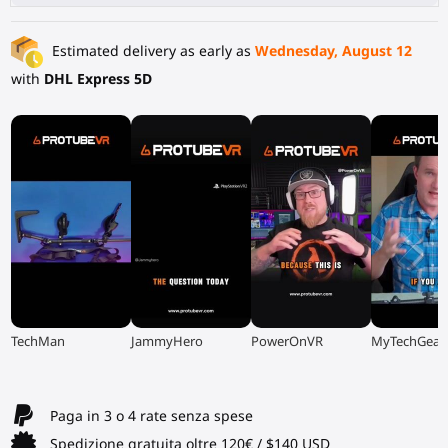
Estimated delivery as early as
Wednesday, August 12
with
DHL Express 5D
▶
▶
▶
▶
TechMan
JammyHero
PowerOnVR
MyTechGear
Paga in 3 o 4 rate senza spese
Spedizione gratuita oltre 120€ / $140 USD