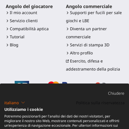
Angolo del giocatore
Angolo commerciale
Il mio account
Supporti per fucili per sale
Servizio clienti
giochi e LBE
Compatibilità aptica
Diventa un partner
Tutorial
commerciale
Blog
Servizi di stampa 3D
Altro profilo
Esercito, difesa e
addestramento della polizia
Chiudere
italiano
Politica sulla riservatezza
Utilizziamo i cookie
©2016-2026 - ProTubeVR™
|
Termini di vendita
|
Potremmo posizionarli per l'analisi dei dati dei nostri visitatori, per
Spedizione e dazi
|
Garanzia
|
Reso e Rimborso
migliorare il nostro sito Web, mostrare contenuti personalizzati e offrirti
un'esperienza di navigazione eccezionale. Per ulteriori informazioni sui