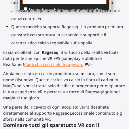
futuro? Non c'è bisogno di comprare di nuovo l'intero
accessorio. Acquista semplicemente i supporti per i tuoi
nuovi controller.
Questo modello supporta Ragesaq. Un prodotto premium
gunstock con struttura in carbonio e supporti e il
caratteristico calcio regolabile sulla spalla.
Ci siamo alleati con
Ragesaq
, il virtuoso della realtà virtuale
noto per le sue epiche VR FPS gameplay e abilità di
BeatSaber!
Controlla con i link di ragesaq.
🎮✨
Abbiamo creato un calcio progettato su misura, con il suo
nome distintivo. Questo esclusivo calcio in fibra di carbonio.
MagTube Non si tratta solo di stile; è progettato per migliorare
la tua esperienza VR e portare un tocco di RagesaqAggiungi
magia al tuo gioco.
Una parte del ricavato di ogni acquisto verrà destinata
direttamente al supporto RagesaqL'eccezionale contenuto e gli
sforzi nella comunità VR.
Dominare tutti gli sparatutto VR con il