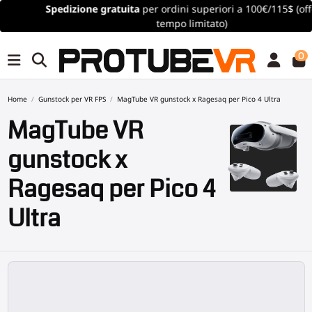
Spedizione gratuita
per ordini superiori a 100€/115$ (offerta a
tempo limitato)
0
Home
Gunstock per VR FPS
MagTube VR gunstock x Ragesaq per Pico 4 Ultra
MagTube VR
gunstock x
Ragesaq per Pico 4
Ultra