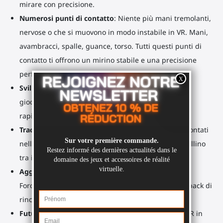
mirare con precisione.
Numerosi punti di contatto
: Niente più mani tremolanti,
nervose o che si muovono in modo instabile in VR. Mani,
avambracci, spalle, guance, torso. Tutti questi punti di
contatto ti offrono un mirino stabile e una precisione
perfetta.
Sviluppa la tua memoria muscolare
Ogni volta che
giochi, osserva quanto sia più facile eseguire
rapidamente un colpo perfetto o ricaricare.
Tracciamento perfetto
: I supporti per controller montati
nella parte inferiore mantengono un segnale cristallino
tra il tuo. Pico 4 Ultra cuffie e i relativi controller.
Aggiornabile
: Puoi aggiornarlo in seguito con un
ForceTube Haptic Shoulder Stock, creando un feedback di
rinculo ogni volta che premi il grilletto.
Futureproof
: Stai per acquistare un nuovo visore VR in