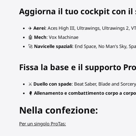
Aggiorna il tuo cockpit con il
✈️
Aerei
: Aces High III, Ultrawings, Ultrawings 2,
🤖
Mech
: Vox Machinae
🚀
Navicelle spaziali
: End Space, No Man's Sky, Spa
Fissa la base e il supporto P
⚔
Duello con spade
: Beat Saber, Blade and Sorcery
🥊
Allenamento e combattimento corpo a corp
Nella confezione:
Per un singolo ProTas: