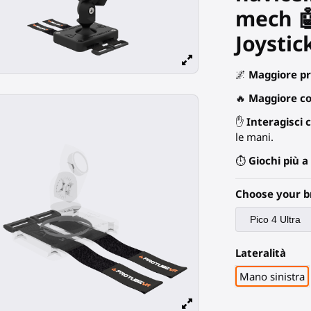
mech 🤖
Joystic
🌌
Maggiore pr
🔥
Maggiore c
✋
Interagisci c
le mani.
⏱️
Giochi più a
Choose your b
Lateralità
Mano sinistra