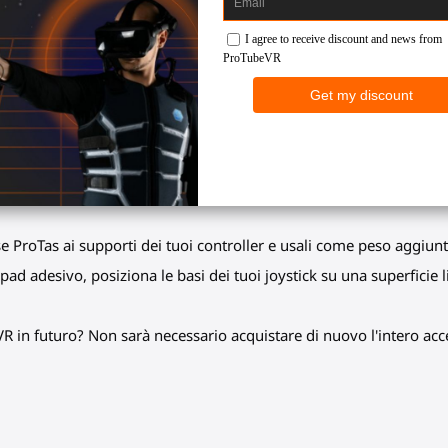
nel tuo cockpit?
° sul suo asse, garantendo una guida senza sussulti e tremori.
i, navicelle spaziali, mech o persino macchinari pesanti.
teragire con il tuo cockpit virtuale e l'ambiente circostante.
 per fissarlo a una poltrona.
roTas
: Posiziona il tuo joystick VR sulla scrivania. Nessuna tracc
base ProTas ai supporti dei tuoi controller e usali come peso aggiunt
l pad adesivo, posiziona le basi dei tuoi joystick su una superficie l
R in futuro? Non sarà necessario acquistare di nuovo l'intero acce