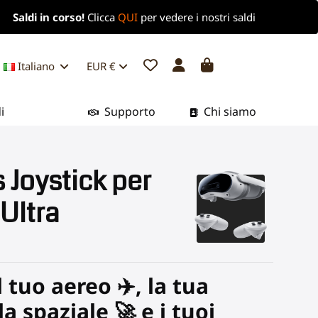
Saldi in corso!
Clicca
QUI
per vedere i nostri saldi
Italiano
EUR €
i
Supporto
Chi siamo
 Joystick per
 Ultra
l tuo aereo ✈️, la tua
la spaziale 🚀 e i tuoi