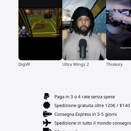
▶
▶
▶
DigVR
Ultra Wings 2
Thiskory
Paga in 3 o 4 rate senza spese
Spedizione gratuita oltre 120€ / $14
Consegna Express in 3-5 giorni
Spedizione in tutto il mondo consegn