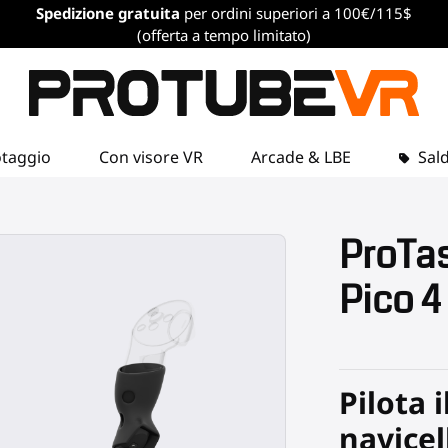
Spedizione gratuita
per ordini superiori a 100€/115$
(offerta a tempo limitato)
otaggio
Con visore VR
Arcade & LBE
Sald
ProTas
Pico 4
Pilota i
navicel