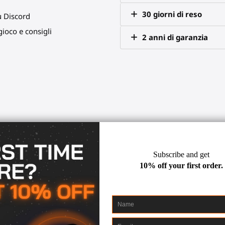
30 giorni di reso
u Discord
ioco e consigli
2 anni di garanzia
er pilotare con maggiore preci
à.
ua sedia o scrivania.
ggancialo al magnete del joystick. Ora puoi manovrare con fluidità.