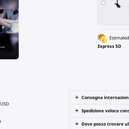
Estimated 
Express 5D
Consegna internazion
0 USD
Spedizione veloce co
a
Dove posso trovare ult