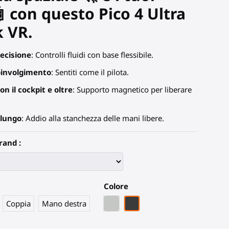
 con questo Pico 4 Ultra
k VR.
ecisione
: Controlli fluidi con base flessibile.
oinvolgimento
: Sentiti come il pilota.
on il cockpit e oltre
: Supporto magnetico per liberare
 lungo
: Addio alla stanchezza delle mani libere.
rand :
Colore
Grigio PLA
Fibra di Carbonio Nera
Coppia
Mano destra