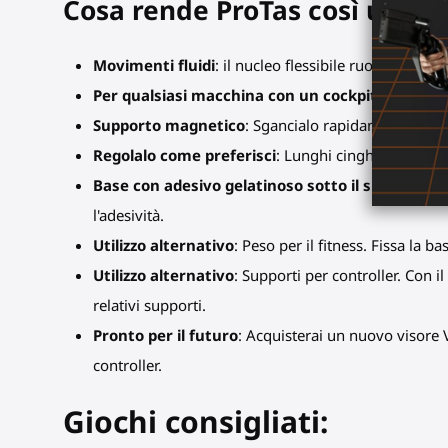
Cosa rende ProTas così utile 
Movimenti fluidi
: il nucleo flessibile ruota a 360
Per qualsiasi macchina con un cockpit
: Per aere
Supporto magnetico
: Sgancialo rapidamente per in
Regolalo come preferisci
: Lunghi cinghie in velcro
Base con adesivo gelatinoso sotto il supporto P
l'adesività.
Utilizzo alternativo
: Peso per il fitness. Fissa la 
Utilizzo alternativo
: Supporti per controller. Con i
relativi supporti.
Pronto per il futuro
: Acquisterai un nuovo visore V
controller.
Giochi consigliati: