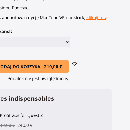
signu Ragesaq.
standardową edycję MagTube VR gunstock,
kliknij tutaj
.
rand :
ODAJ DO KOSZYKA -
210,00 €
Podatek nie jest uwzględniony
es indispensables
ProStraps for Quest 2
30,00 €
24,00 €