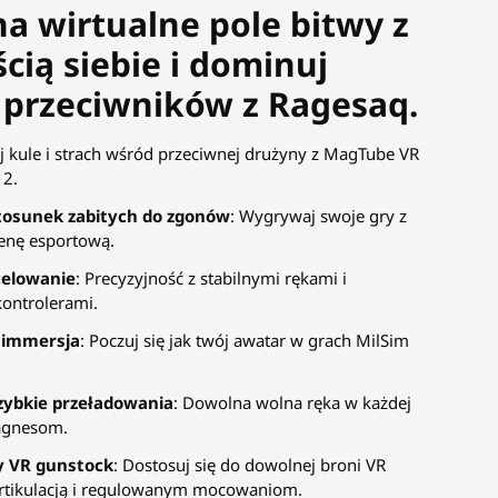
a wirtualne pole bitwy z
ią siebie i dominuj
 przeciwników z Ragesaq.
j kule i strach wśród przeciwnej drużyny z MagTube VR
 2.
tosunek zabitych do zgonów
: Wygrywaj swoje gry z
renę esportową.
celowanie
: Precyzyjność z stabilnymi rękami i
ontrolerami.
 immersja
: Poczuj się jak twój awatar w grach MilSim
zybkie przeładowania
: Dowolna wolna ręka w każdej
magnesom.
y VR gunstock
: Dostosuj się do dowolnej broni VR
 artikulacją i regulowanym mocowaniom.