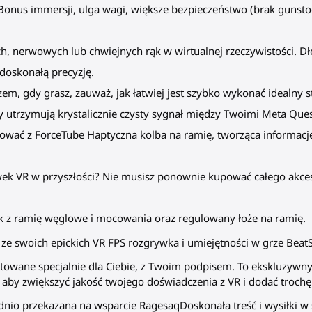
 Bonus immersji, ulga wagi, większe bezpieczeństwo (brak guns
h, nerwowych lub chwiejnych rąk w wirtualnej rzeczywistości. Dł
 doskonałą precyzję.
em, gdy grasz, zauważ, jak łatwiej jest szybko wykonać idealny s
y utrzymują krystalicznie czysty sygnał między Twoimi Meta Quest
zować z ForceTube Haptyczna kolba na ramię, tworząca informacj
awek VR w przyszłości? Nie musisz ponownie kupować całego akc
 z ramię węglowe i mocowania oraz regulowany łoże na ramię.
 ze swoich epickich VR FPS rozgrywka i umiejętności w grze Beat
towane specjalnie dla Ciebie, z Twoim podpisem. To ekskluzyw
, aby zwiększyć jakość twojego doświadczenia z VR i dodać troch
nio przekazana na wsparcie RagesaqDoskonała treść i wysiłki w 