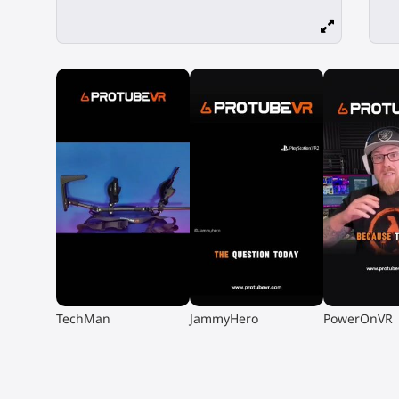
▶
▶
▶
TechMan
JammyHero
PowerOnVR