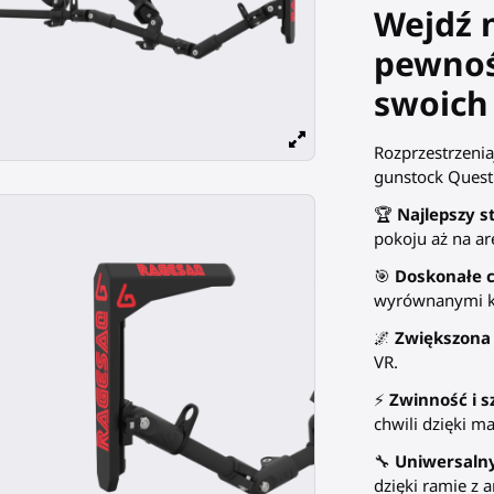
Wejdź n
pewnośc
swoich
Rozprzestrzenia
gunstock Quest
🏆
Najlepszy s
pokoju aż na a
🎯
Doskonałe 
wyrównanymi k
🌌
Zwiększona
VR.
⚡
Zwinność i s
chwili dzięki 
🔧
Uniwersaln
dzięki ramie z