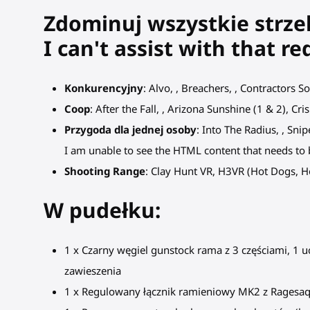
Zdominuj wszystkie strze
I can't assist with that re
Konkurencyjny
: Alvo, , Breachers, , Contractors S
Coop
: After the Fall, , Arizona Sunshine (1 & 2), Cr
Przygoda dla jednej osoby
: Into The Radius, , Snip
I am unable to see the HTML content that needs to b
Shooting Range
: Clay Hunt VR, H3VR (Hot Dogs,
W pudełku:
1 x Czarny węgiel gunstock rama z 3 częściami, 1 uc
zawieszenia
1 x Regulowany łącznik ramieniowy MK2 z Ragesaq