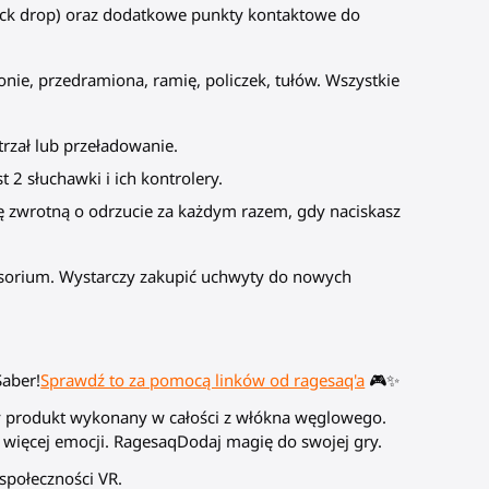
tock drop) oraz dodatkowe punkty kontaktowe do
onie, przedramiona, ramię, policzek, tułów. Wszystkie
trzał lub przeładowanie.
 2 słuchawki i ich kontrolery.
ę zwrotną o odrzucie za każdym razem, gdy naciskasz
esorium. Wystarczy zakupić uchwyty do nowych
Saber!
Sprawdź to za pomocą linków od ragesaq'a
🎮✨
ny produkt wykonany w całości z włókna węglowego.
ę więcej emocji. RagesaqDodaj magię do swojej gry.
społeczności VR.