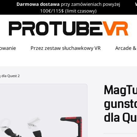
Darmowa dostawa
przy zamówieniach powyżej
100€/115$ (limit czasowy)
towanie
Przez zestaw słuchawkowy VR
Arcade &
 dla Quest 2
MagTu
gunst
dla Qu