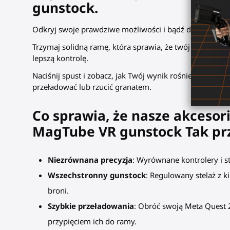
gunstock.
Odkryj swoje prawdziwe możliwości i bądź dumny z swo
Trzymaj solidną ramę, która sprawia, że twój wirtualny 
lepszą kontrolę.
Naciśnij spust i zobacz, jak Twój wynik rośnie podcz
przeładować lub rzucić granatem.
Co sprawia, że nasze akcesori
MagTube VR gunstock Tak pr
Niezrównana precyzja
: Wyrównane kontrolery i st
Wszechstronny gunstock
: Regulowany stelaż z k
broni.
Szybkie przeładowania
: Obróć swoją Meta Quest 
przypięciem ich do ramy.