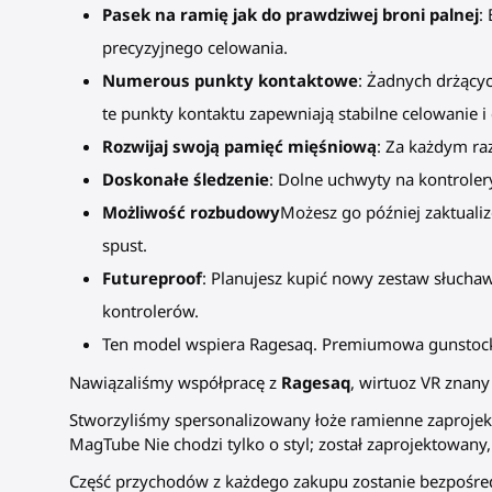
Pasek na ramię jak do prawdziwej broni palnej
:
precyzyjnego celowania.
Numerous punkty kontaktowe
: Żadnych drżącyc
te punkty kontaktu zapewniają stabilne celowanie i
Rozwijaj swoją pamięć mięśniową
: Za każdym raz
Doskonałe śledzenie
: Dolne uchwyty na kontroler
Możliwość rozbudowy
Możesz go później zaktuali
spust.
Futureproof
: Planujesz kupić nowy zestaw słuch
kontrolerów.
Ten model wspiera Ragesaq. Premiumowa gunstock
Nawiązaliśmy współpracę z
Ragesaq
, wirtuoz VR znany
Stworzyliśmy spersonalizowany łoże ramienne zaprojek
MagTube Nie chodzi tylko o styl; został zaprojektowany
Część przychodów z każdego zakupu zostanie bezpośred