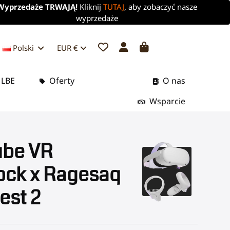
Wyprzedaże TRWAJĄ!
Kliknij
TUTAJ
, aby zobaczyć nasze
wyprzedaże
Polski
EUR €
 LBE
Oferty
O nas
Wsparcie
be VR
ock x Ragesaq
est 2