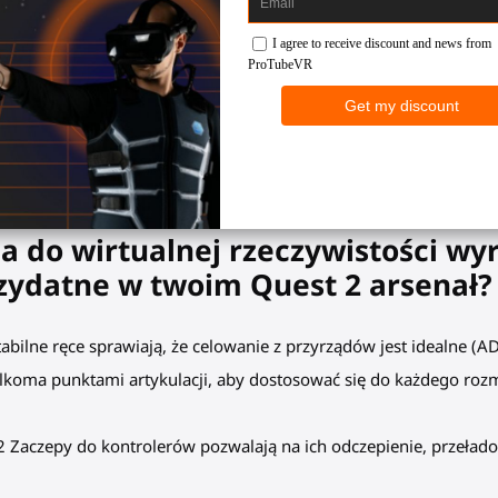
ich nowych umiejętności celowania z VR Accessories! MagTube.
karabin jest realistyczny. Wyrównaj kontrolery i celuj łatwo w d
as łańcuchowych zabójstw. Łatwo odczep i przymocuj kontrolery 
a do wirtualnej rzeczywistości wy
zydatne w twoim Quest 2 arsenał?
abilne ręce sprawiają, że celowanie z przyrządów jest idealne (AD
ilkoma punktami artykulacji, aby dostosować się do każdego rozmi
2 Zaczepy do kontrolerów pozwalają na ich odczepienie, przeład