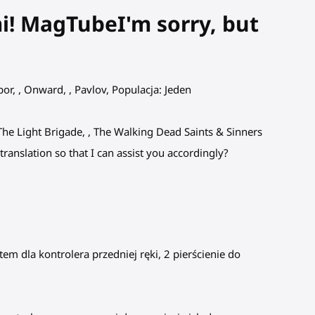
i! MagTubeI'm sorry, but
abor, , Onward, , Pavlov, Populacja: Jeden
, , The Light Brigade, , The Walking Dead Saints & Sinners
ranslation so that I can assist you accordingly?
em dla kontrolera przedniej ręki, 2 pierścienie do