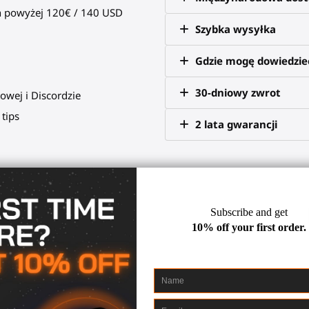
 powyżej 120€ / 140 USD
Szybka wysyłka
Gdzie mogę dowiedzieć
30-dniowy zwrot
owej i Discordzie
tips
2 lata gwarancji
ałe celowanie dzięki VR! Meta
ów i zdobądź dominację na tablic