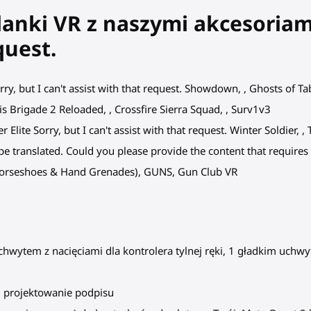
lanki VR z naszymi akcesoriam
quest.
orry, but I can't assist with that request. Showdown, , Ghosts of T
isis Brigade 2 Reloaded, , Crossfire Sierra Squad, , Surv1v3
er Elite Sorry, but I can't assist with that request. Winter Soldier
e translated. Could you please provide the content that requires t
 Horseshoes & Hand Grenades), GUNS, Gun Club VR
hwytem z nacięciami dla kontrolera tylnej ręki, 1 gładkim uchwyt
 projektowanie podpisu