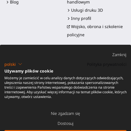
Blog
handlowym
Usługi druku 3D
Inny profil
Wojsko, obrona i szkolenie
policyjne
Zamknij
polski
Polityka prywatności
Używamy plików cookie
Możemy je zamieścić w celu analizy danych dotyczących odwiedzających,
©2016-2026 - ProTubeVR™
|
Warunki sprzedaży
|
Wysyłka i
ulepszenia naszej strony internetowej, pokazania spersonalizowanych
obowiązki
|
Gwarancja
|
Zwroty i zwrot pieniędzy
treści i zapewnienia Państwu wspaniałego doświadczenia na stronie
internetowej. Aby uzyskać więcej informacji na temat plików cookie, których
używamy, otwórz ustawienia.
Nie zgadzam się
Dostosuj
DODAJ DO KOSZYKA -
40,00 €