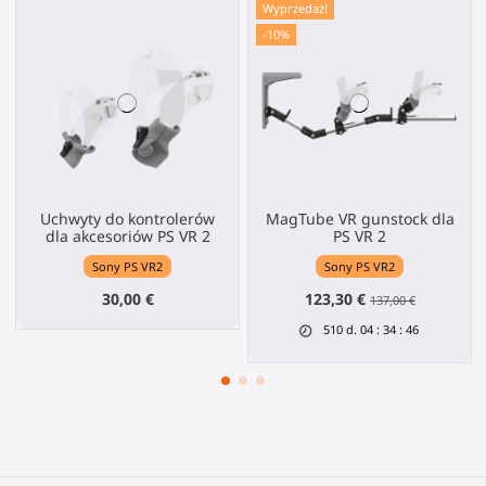
Wyprzedaż!
-10%
Uchwyty do kontrolerów
MagTube VR gunstock dla
dla akcesoriów PS VR 2
PS VR 2
Sony PS VR2
Sony PS VR2
30,00 €
123,30 €
137,00 €
510
d.
04
:
34
:
46