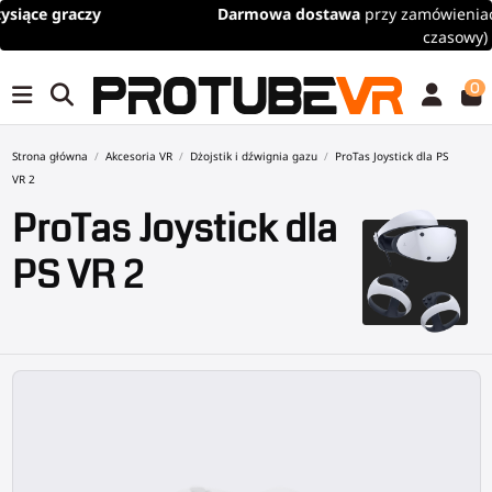
Darmowa dostawa
przy zamówieniach powyżej 100€/115$ (limit
czasowy)
0
Strona główna
Akcesoria VR
Dżojstik i dźwignia gazu
ProTas Joystick dla PS
VR 2
ProTas Joystick dla
PS VR 2