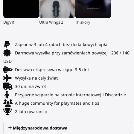
▶
▶
▶
DigVR
Ultra Wings 2
Thiskory
Zapłać w 3 lub 4 ratach bez dodatkowych opłat
Darmowa wysyłka przy zamówieniach powyżej 120€ / 140
USD
Dostawa ekspresowa w ciągu 3-5 dni
Wysyłka na cały świat
30 dni na zwrot
Przyjazne wsparcie na stronie internetowej i Discordzie
A huge community for playmates and tips
2 lata gwarancji
Międzynarodowa dostawa