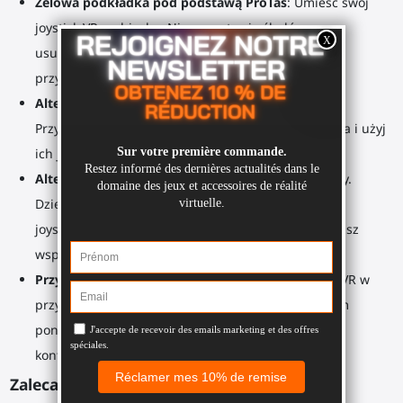
Żelowa podkładka pod podstawą ProTas
: Umieść swój
joystick VR na biurku. Nie pozostawia śladów po
usunięciu. Można ją umyć wodą, aby przywrócić
przyczepność.
Alternatywne zastosowanie
: Ciężarki do ćwiczeń.
Przymocuj podstawę ProTas do uchwytów kontrolera i użyj
ich jako dodatkowej wagi.
Alternatywne zastosowanie
: Uchwyty na kontrolery.
Dzięki lepkiemu padowi, umieść swoje podstawy
joysticków na gładkiej powierzchni ściany. Teraz masz
wsparcie dla swoich kontrolerów z ich uchwytami.
Przyszłościowe
: Planujesz zakup nowego zestawu VR w
przyszłości? Nie musisz kupować całego akcesorium
ponownie. Wystarczy zakupić uchwyty dla nowych
kontrolerów.
Zalecane gry: