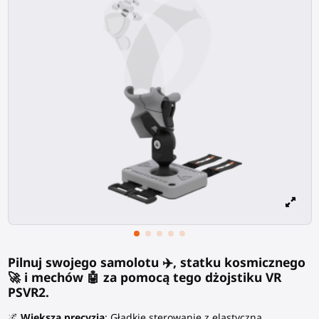
Pilnuj swojego samolotu ✈️, statku kosmicznego
🚀 i mechów 🤖 za pomocą tego dżojstiku VR
PSVR2.
🌌
Większa precyzja
: Gładkie sterowanie z elastyczną