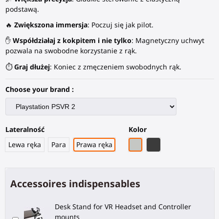
podstawą.
🔥
Zwiększona immersja
: Poczuj się jak pilot.
✋
Współdziałaj z kokpitem i nie tylko
: Magnetyczny uchwyt
pozwala na swobodne korzystanie z rąk.
⏱️
Graj dłużej
: Koniec z zmęczeniem swobodnych rąk.
Choose your brand :
Lateralność
Kolor
Szary PLA
Czarny węglowy wł
Lewa ręka
Para
Prawa ręka
Accessoires indispensables
Desk Stand for VR Headset and Controller
mounts