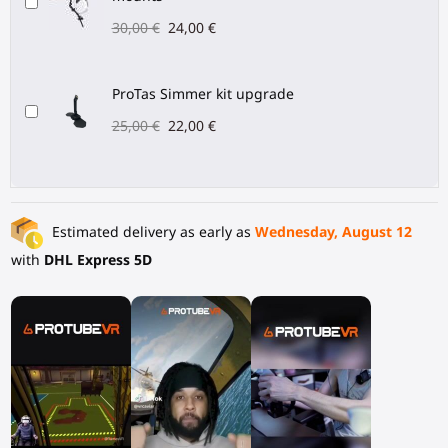
30,00 €
24,00 €
ProTas Simmer kit upgrade
25,00 €
22,00 €
Estimated delivery as early as
Wednesday, August 12
with
DHL Express 5D