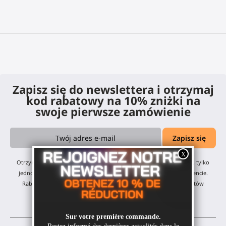
Zapisz się do newslettera i otrzymaj
kod rabatowy na 10% zniżki na
swoje pierwsze zamówienie
Otrzymasz nasze miesięczne aktualizacje i oferty — żadnego spamu, tylko
jedno emaila miesięcznie! Możesz zrezygnować w dowolnym momencie.
Rabat obejmuje wszystkie nasze produkty, z wyłączeniem produktów
przecenionych.