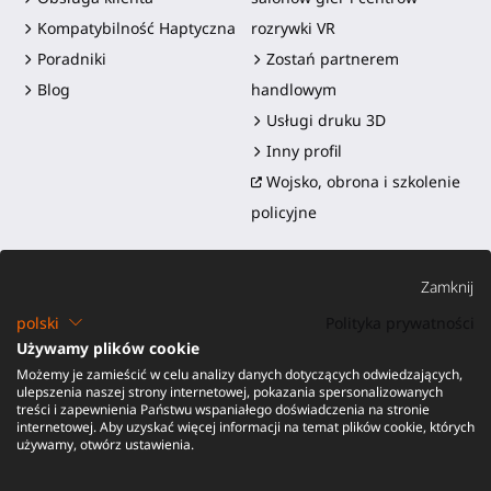
Kompatybilność Haptyczna
rozrywki VR
Poradniki
Zostań partnerem
Blog
handlowym
Usługi druku 3D
Inny profil
Wojsko, obrona i szkolenie
policyjne
Zamknij
polski
Polityka prywatności
Używamy plików cookie
Możemy je zamieścić w celu analizy danych dotyczących odwiedzających,
©2016-2026 - ProTubeVR™
|
Warunki sprzedaży
|
Wysyłka i
ulepszenia naszej strony internetowej, pokazania spersonalizowanych
obowiązki
|
Gwarancja
|
Zwroty i zwrot pieniędzy
treści i zapewnienia Państwu wspaniałego doświadczenia na stronie
internetowej. Aby uzyskać więcej informacji na temat plików cookie, których
używamy, otwórz ustawienia.