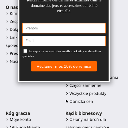
O nas
Akcesoria VR
Kim jesteśmy?
Gunstock MagTube
Zespół
Gunstock ForceTube
Dołącz do nas
Gunstock ProVolver
Linki do mediów
Gunstock Starter
społecznościowych
ProStraps rękawy
Press kit i loga
ProTas joystick
Nasi sprzedawcy
SWINGiT Kij Golfowy
ProSaber ostrze
Kontrolery do mocowania
Części zamienne
Wszystkie produkty
Obniżka cen
Róg gracza
Kącik biznesowy
Moje konto
Osłony na broń dla
Obsługa klienta
salonów gier i centrów