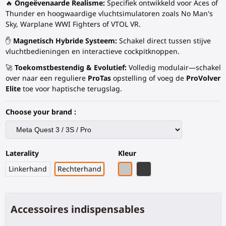
🔥
Ongeëvenaarde Realisme:
Specifiek ontwikkeld voor Aces of
Thunder en hoogwaardige vluchtsimulatoren zoals No Man's
Sky, Warplane WWI Fighters of VTOL VR.
✋
Magnetisch Hybride Systeem:
Schakel direct tussen stijve
vluchtbedieningen en interactieve cockpitknoppen.
🚀
Toekomstbestendig & Evolutief:
Volledig modulair—schakel
over naar een reguliere
ProTas
opstelling of voeg de
ProVolver
Elite
toe voor haptische terugslag.
Choose your brand :
Laterality
Kleur
Grijze PLA
Zwart Koolstofvezel
Linkerhand
Rechterhand
Accessoires indispensables