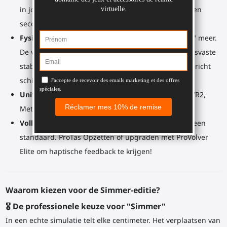
in jouw virtuele cockpit en keer in een fractie van een
seconde terug naar de vluchtbesturing.
Fysieke grondreferentie:
Geen "zwevende handen" meer.
De vaste mechanische draaipunt zorgt voor een rotsvaste
stabiliteit voor nauwkeurige manoeuvres en doelgericht
schieten op lange afstand.
Universele VR-compatibiliteit:
Ontworpen voor PSVR2,
Meta Quest en PCVR-controllers met
Volledig modulair & evolutief:
Schakel terug naar een
standaard. ProTas Opzetten of upgraden met ProVolver
Elite om haptische feedback te krijgen!
Waarom kiezen voor de Simmer-editie?
🎖️ De professionele keuze voor "Simmer"
In een echte simulatie telt elke centimeter. Het verplaatsen van