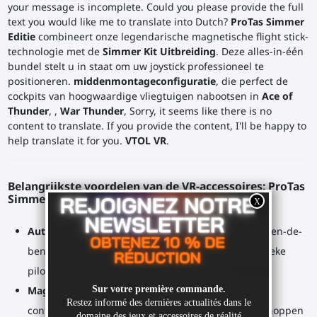
your message is incomplete. Could you please provide the full
text you would like me to translate into Dutch?
ProTas Simmer
Editie
combineert onze legendarische magnetische flight stick-
technologie met de
Simmer Kit Uitbreiding
. Deze alles-in-één
bundel stelt u in staat om uw joystick professioneel te
positioneren.
middenmontageconfiguratie
, die perfect de
cockpits van hoogwaardige vliegtuigen nabootsen in
Ace of
Thunder
, ,
War Thunder
, Sorry, it seems like there is no
content to translate. If you provide the content, I'll be happy to
help translate it for you.
VTOL VR
.
Belangrijkste voordelen van de VR-accessoires: ProTas
Simmer Editie
Authentieke Piloothouding:
Ontworpen voor "tussen-de-
benen" positionering, waardoor de meest authentieke
piloothouding beschikbaar is in VR.
Magnetische snelkoppeling:
Dock en undock je VR.
controller Direct. Interageer onmiddellijk met de knoppen