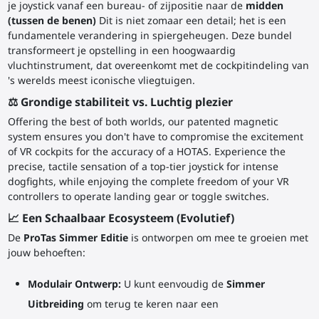
je joystick vanaf een bureau- of zijpositie naar de
midden
(tussen de benen)
Dit is niet zomaar een detail; het is een
fundamentele verandering in spiergeheugen. Deze bundel
transformeert je opstelling in een hoogwaardig
vluchtinstrument, dat overeenkomt met de cockpitindeling van
's werelds meest iconische vliegtuigen.
⚖️ Grondige stabiliteit vs. Luchtig plezier
Offering the best of both worlds, our patented magnetic
system ensures you don't have to compromise the excitement
of VR cockpits for the accuracy of a HOTAS. Experience the
precise, tactile sensation of a top-tier joystick for intense
dogfights, while enjoying the complete freedom of your VR
controllers to operate landing gear or toggle switches.
📈 Een Schaalbaar Ecosysteem (Evolutief)
De
ProTas Simmer Editie
is ontworpen om mee te groeien met
jouw behoeften:
Modulair Ontwerp:
U kunt eenvoudig de
Simmer
Uitbreiding
om terug te keren naar een