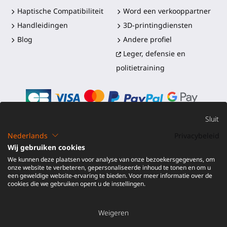
Haptische Compatibiliteit
Word een verkooppartner
Handleidingen
3D-printingdiensten
Blog
Andere profiel
Leger, defensie en
politietraining
Sluit
Nederlands
Privacybeleid
©2016-2026 - ProTubeVR™
|
Verkoopvoorwaarden
|
Wij gebruiken cookies
Verzending en douanerechten
|
Garantie
|
Retourneren en
We kunnen deze plaatsen voor analyse van onze bezoekersgegevens, om
Terugbetaling
onze website te verbeteren, gepersonaliseerde inhoud te tonen en om u
een geweldige website-ervaring te bieden. Voor meer informatie over de
cookies die we gebruiken opent u de instellingen.
Weigeren