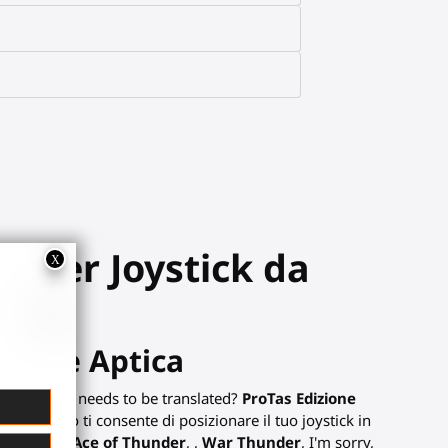
e per Joystick da
uzione Aptica
ll text that needs to be translated?
ProTas Edizione
o completo ti consente di posizionare il tuo joystick in
restazioni.
Ace of Thunder
, ,
War Thunder
, I'm sorry,