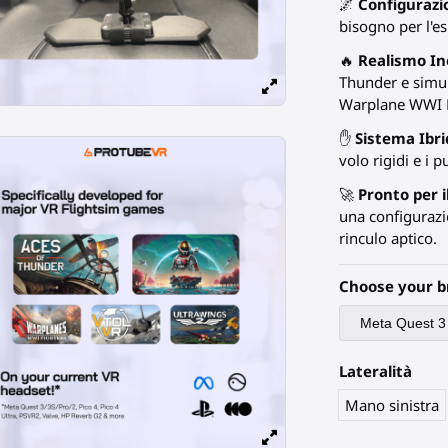
🌌
Configurazio
bisogno per l'es
🔥
Realismo In
Thunder e simul
Warplane WWI F
✋
Sistema Ibr
volo rigidi e i p
🚀
Pronto per i
una configuraz
rinculo aptico.
Choose your b
Lateralità
Mano sinistra