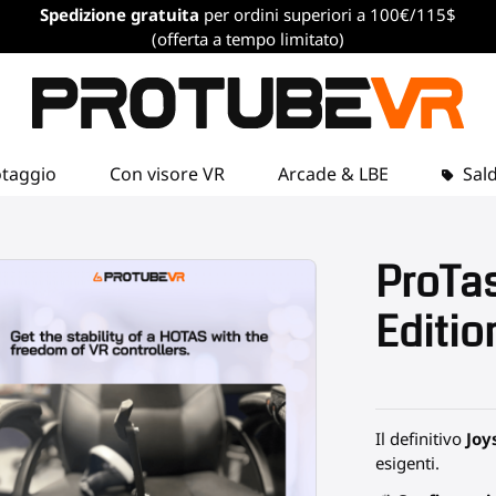
Spedizione gratuita
per ordini superiori a 100€/115$
(offerta a tempo limitato)
otaggio
Con visore VR
Arcade & LBE
Sald
ProTa
Editio
Il definitivo
Joy
esigenti.