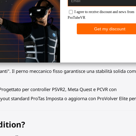
 you please provide the full HTML content that needs to be transl
roTas Edizione Simmer
 posizionato "tra le gambe", offrendo la postura da pilota più aut
VR controller istantaneamente. Interagisci con i pulsanti del tuo coc
anti". Il perno meccanico fisso garantisce una stabilità solida c
rogettato per controller PSVR2, Meta Quest e PCVR con
yout standard ProTas Imposta o aggiorna con ProVolver Elite per
dition?