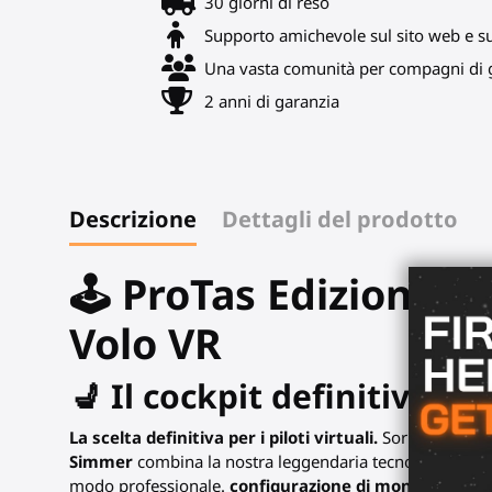
30 giorni di reso
Supporto amichevole sul sito web e s
Una vasta comunità per compagni di g
2 anni di garanzia
Descrizione
Dettagli del prodotto
🕹️ ProTas Edizione 
Volo VR
💺 Il cockpit definitivo: 
La scelta definitiva per i piloti virtuali.
Sorry, it seems
Simmer
combina la nostra leggendaria tecnologia di jo
modo professionale.
configurazione di montaggio ce