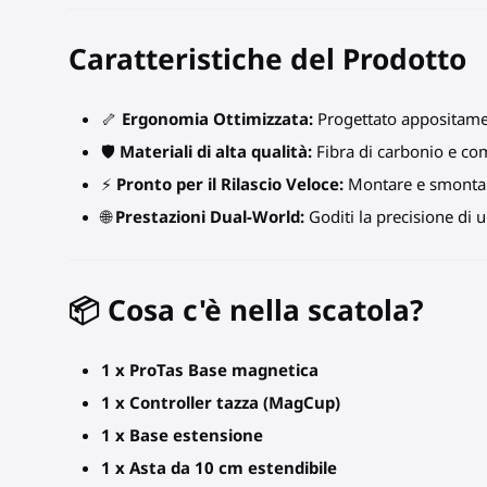
Caratteristiche del Prodotto
🦴
Ergonomia Ottimizzata:
Progettato appositamen
🛡️
Materiali di alta qualità:
Fibra di carbonio e com
⚡
Pronto per il Rilascio Veloce:
Montare e smontare
🌐
Prestazioni Dual-World:
Goditi la precisione di u
📦 Cosa c'è nella scatola?
1 x ProTas Base magnetica
1 x Controller tazza (MagCup)
1 x Base estensione
1 x Asta da 10 cm estendibile