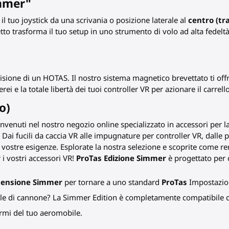
immer"
l tuo joystick da una scrivania o posizione laterale al
centro (tr
trasforma il tuo setup in uno strumento di volo ad alta fedeltà,
cisione di un HOTAS. Il nostro sistema magnetico brevettato ti off
rei e la totale libertà dei tuoi controller VR per azionare il carrello
o)
envenuti nel nostro negozio online specializzato in accessori per la 
ai fucili da caccia VR alle impugnature per controller VR, dalle pa
ostre esigenze. Esplorate la nostra selezione e scoprite come re
 i vostri accessori VR!
ProTas Edizione Simmer
è progettato per 
tensione Simmer
per tornare a uno standard
ProTas
Impostazio
tile di cannone? La Simmer Edition è completamente compatibile c
 armi del tuo aeromobile.