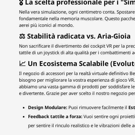
🎖️ La scelta professionale per i "S
Nella vera simulazione, ogni centimetro conta. Spostare i
fondamentale nella memoria muscolare. Questo pacchetto 
aerei più iconici al mondo.
⚖️ Stabilità radicata vs. Aria-Gioia
Non sacrificare il divertimento dei cockpit VR per la pre
tattile di un joystick di alta qualità per i combattimenti ae
📈 Un Ecosistema Scalabile (Evolut
Il negozio di accessori per la realtà virtuale definitivo B
bisogno per migliorare la vostra esperienza di gioco VR. D
abbiamo una vasta gamma di prodotti per soddisfare le v
e divertente. Grazie per aver scelto il nostro negozio per
Design Modulare:
Puoi rimuovere facilmente il
Es
Feedback tattile a forza:
Vuoi sentire ogni proiet
per sentire il rinculo realistico e le vibrazioni delle