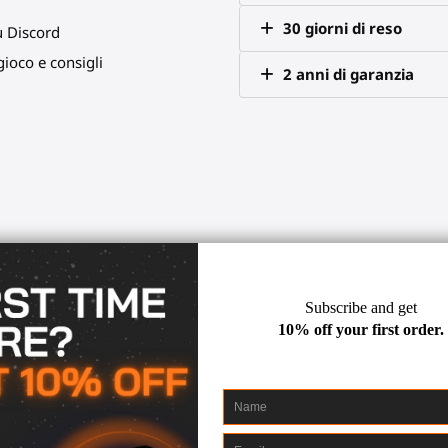
30 giorni di reso
u Discord
ioco e consigli
2 anni di garanzia
Simmer - Supporto Central
Immersione, Precisione ed Evol
 like your message is incomplete. Could you please provide the fu
ystick magnetico con il
Kit di prolunga Simmer
. Questo pacchett
ntrale
, riproducendo perfettamente i cockpit degli aerei ad alte p