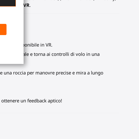
ated?
VTOL VR
.
entica disponibile in VR.
kpit virtuale e torna ai controlli di volo in una
ome una roccia per manovre precise e mira a lungo
 ottenere un feedback aptico!