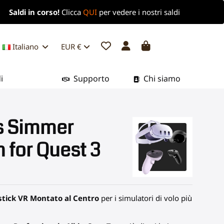
Saldi in corso!
Clicca
QUI
per vedere i nostri saldi
Italiano
EUR €
i
Supporto
Chi siamo
s Simmer
n for Quest 3
stick VR Montato al Centro
per i simulatori di volo più