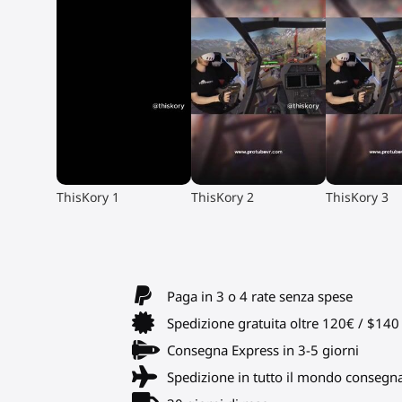
▶
▶
▶
ThisKory 1
ThisKory 2
ThisKory 3
Paga in 3 o 4 rate senza spese
Spedizione gratuita oltre 120€ / $14
Consegna Express in 3-5 giorni
Spedizione in tutto il mondo consegn