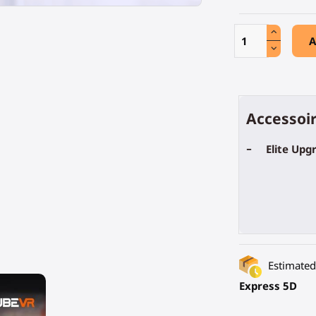
A
Accessoir
-
Elite Upg
Estimated 
Express 5D