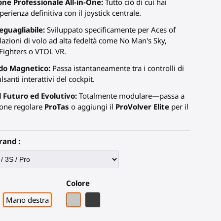
ne Professionale All-in-One:
Tutto ciò di cui hai
perienza definitiva con il joystick centrale.
eguagliabile:
Sviluppato specificamente per Aces of
azioni di volo ad alta fedeltà come No Man's Sky,
ighters o VTOL VR.
ido Magnetico:
Passa istantaneamente tra i controlli di
ulsanti interattivi del cockpit.
l Futuro ed Evolutivo:
Totalmente modulare—passa a
ione regolare
ProTas
o aggiungi il
ProVolver Elite
per il
rand :
Colore
Grigio PLA
Fibra di Carbonio Nera
Mano destra