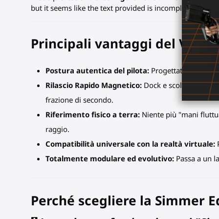
but it seems like the text provided is incomplete. Could
Principali vantaggi del VR: P
Postura autentica del pilota:
Progettato per essere
Rilascio Rapido Magnetico:
Dock e scollega il tuo 
frazione di secondo.
Riferimento fisico a terra:
Niente più "mani fluttu
raggio.
Compatibilità universale con la realtà virtuale:
P
Totalmente modulare ed evolutivo:
Passa a un la
Perché scegliere la Simmer E