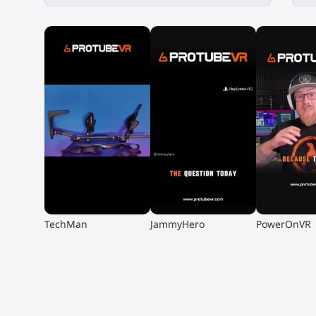
▶
▶
▶
TechMan
JammyHero
PowerOnVR