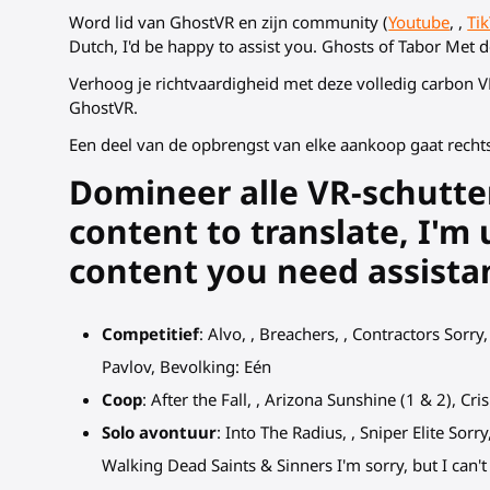
Word lid van GhostVR en zijn community (
Youtube
, ,
Ti
Dutch, I'd be happy to assist you. Ghosts of Tabor Me
Verhoog je richtvaardigheid met deze volledig carbon
GhostVR.
Een deel van de opbrengst van elke aankoop gaat recht
Domineer alle VR-schutte
content to translate, I'm 
content you need assistanc
Competitief
: Alvo, , Breachers, , Contractors Sorry
Pavlov, Bevolking: Eén
Coop
: After the Fall, , Arizona Sunshine (1 & 2), Cr
Solo avontuur
: Into The Radius, , Sniper Elite Sorr
Walking Dead Saints & Sinners I'm sorry, but I can't