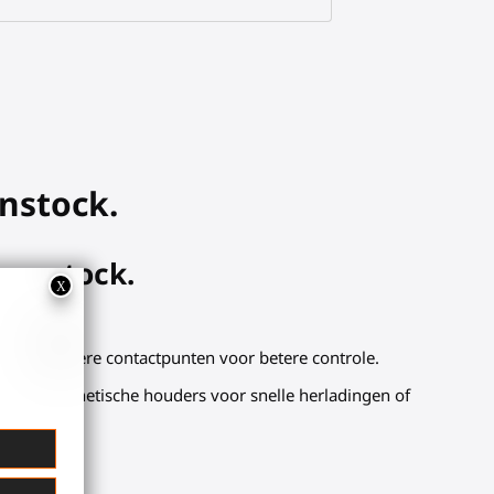
unstock.
gunstock.
t, met meerdere contactpunten voor betere controle.
llers met magnetische houders voor snelle herladingen of
enaal?