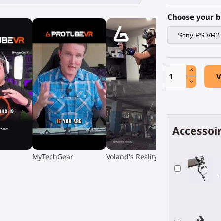
Choose your b
V
Accessoir
▶
▶
MyTechGear
Voland's Reality