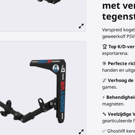
met ve
tegens
Verspreid kogel
geweerkolf PSV
🏆
Top K/D-ve
esportarena.
🎯
Perfecte ric
handen en uitgel
🌌
Verhoog de
games.
⚡
Behendigheid
magneten.
🔧
Veelzijdige
gearticuleerde 
✅ GhostVR ken