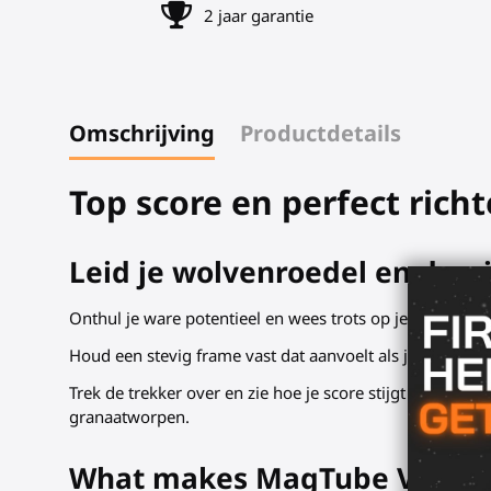
2 jaar garantie
Omschrijving
Productdetails
Top score en perfect rich
Leid je wolvenroedel en dom
Onthul je ware potentieel en wees trots op je nieuwe 
Houd een stevig frame vast dat aanvoelt als je virtuele 
Trek de trekker over en zie hoe je score stijgt terwijl j
granaatworpen.
What makes MagTube VR gunst