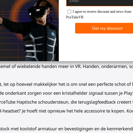
 en stabiele handen zorgen voor perfect richten (ADS).
illende scharnierpunten om zich aan te passen aan elke lichaamsg
layStation VR 2-controllers om ze los te maken, te herladen of een
mmersiebonus, gewichtsverlichting, meer veiligheid (geen gunsto
iemel of wiebelende handen meer in VR. Handen, onderarmen, s
lt, let op hoeveel makkelijker het is om snel een perfecte schot of
e onderkant zorgen voor een kristalhelder signaal tussen je Play
orceTube Haptische schoudersteun, die terugslagfeedback creëert 
VR-headset? Je hoeft niet opnieuw het hele accessoire te kopen. 
tock met koolstof armatuur en bevestigingen en de kenmerkende