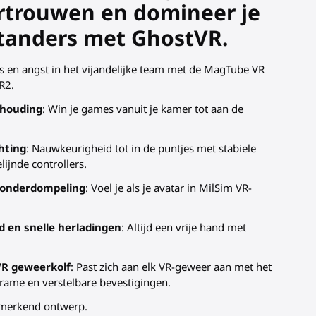
rtrouwen en domineer je
tanders met GhostVR.
s en angst in het vijandelijke team met de MagTube VR
R2.
rhouding
: Win je games vanuit je kamer tot aan de
hting
: Nauwkeurigheid tot in de puntjes met stabiele
ijnde controllers.
 onderdompeling
: Voel je als je avatar in MilSim VR-
 en snelle herladingen
: Altijd een vrije hand met
 VR geweerkolf
: Past zich aan elk VR-geweer aan met het
frame en verstelbare bevestigingen.
merkend ontwerp.