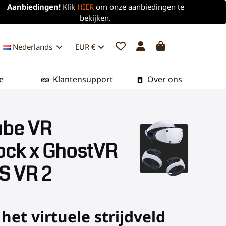
Aanbiedingen!
Klik
HIER
om onze aanbiedingen te
bekijken.
Nederlands
EUR €
e
Klantensupport
Over ons
be VR
ock x GhostVR
S VR 2
 het virtuele strijdveld