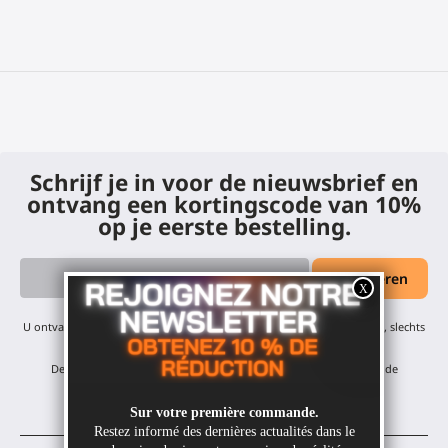
Schrijf je in voor de nieuwsbrief en
ontvang een kortingscode van 10%
op je eerste bestelling.
U ontvangt onze maandelijkse updates en aanbiedingen - geen spam, slechts
één e-mail per maand! U kunt zich op elk moment afmelden.
De korting geldt voor al onze producten, met uitzondering van de
afgeprijsde items.