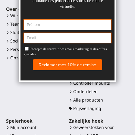
Over ons
VR-toebehoren
Wie zijn wij?
Gunstock MagTube
Team
Gunstock ForceTube
Sluit je aan
Gunstock ProVolver
Sociale media links
Gunstock Starter
Perskit en logo's
ProStraps sleeves
Onze retailers
ProTas joystick
SWINGiT Golf Club
ProSaber mes
Controller mounts
Onderdelen
Alle producten
Prijsverlaging
Spelerhoek
Zakelijke hoek
Mijn account
Geweerstokken voor