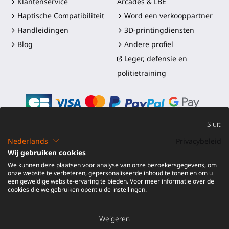
Klantenservice
Arcades & LBE
Haptische Compatibiliteit
Word een verkooppartner
Handleidingen
3D-printingdiensten
Blog
Andere profiel
Leger, defensie en
politietraining
Sluit
Nederlands
Privacybeleid
©2016-2026 - ProTubeVR™
|
Verkoopvoorwaarden
|
Wij gebruiken cookies
Verzending en douanerechten
|
Garantie
|
Retourneren en
We kunnen deze plaatsen voor analyse van onze bezoekersgegevens, om
Terugbetaling
onze website te verbeteren, gepersonaliseerde inhoud te tonen en om u
een geweldige website-ervaring te bieden. Voor meer informatie over de
cookies die we gebruiken opent u de instellingen.
Weigeren