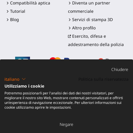
Compatibilità aptica
Diventa un partner
Tutorial
commerciale
Blog
Servizi di stampa 3D
Altro profilo
Esercito, difesa e
addestramento della polizia
Chiudere
italiano
Politica sulla riservatezza
Utilizziamo i cookie
©2016-2026 - ProTubeVR™
|
Termini di vendita
|
Potremmo posizionarli per l'analisi dei dati dei nostri visitatori, per
Spedizione e dazi
|
Garanzia
|
Reso e Rimborso
migliorare il nostro sito Web, mostrare contenuti personalizzati e offrirti
un'esperienza di navigazione eccezionale. Per ulteriori informazioni sui
cookie utilizziamo aprire le impostazioni.
Negare