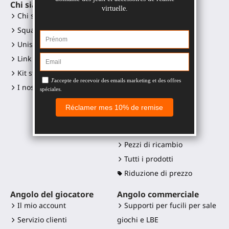
Chi siamo
Accessori VR
Chi siamo?
Gunstock MagTube
Squadra
Gunstock ForceTube
Unisciti a noi
Gunstock ProVolver
Link ai social media
Gunstock Starter
Kit stampa e loghi
ProStraps sleeves
I nostri rivenditori
ProTas joystick
SWINGiT Golf Club
ProSaber lama
Controller mounts
Pezzi di ricambio
Tutti i prodotti
Riduzione di prezzo
Angolo del giocatore
Angolo commerciale
Il mio account
Supporti per fucili per sale
Servizio clienti
giochi e LBE