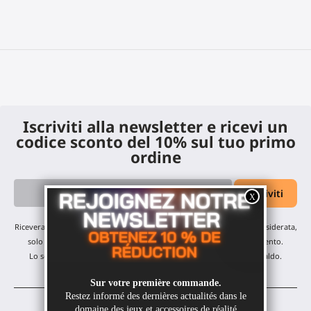
Iscriviti alla newsletter e ricevi un
codice sconto del 10% sul tuo primo
ordine
Riceverai i nostri aggiornamenti mensili e offerte: nessuna email indesiderata,
solo un'email al mese! Puoi annullare l'iscrizione in qualsiasi momento.
Lo sconto è valido su tutti i nostri prodotti, esclusi gli articoli in saldo.