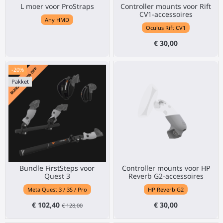
L moer voor ProStraps
Controller mounts voor Rift
CV1-accessoires
Any HMD
Oculus Rift CV1
€ 30,00
-20%
Pakket
Bundle FirstSteps voor
Controller mounts voor HP
Quest 3
Reverb G2-accessoires
Meta Quest 3 / 3S / Pro
HP Reverb G2
€ 102,40
€ 30,00
€ 128,00