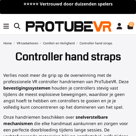
spelers
Gratis verzending
bij bestellingen van meer
(tijdelijk)
0
Home
VR-toebehoren
Comfort en Veiligheid
Controller hand straps
Controller hand straps
Verlies nooit meer de grip op de overwinning met de
professionele VR controller handriemen van ProTubeVR. Deze
bevestigingssystemen
houden je controllers stevig vast
tijdens de meest explosieve bewegingen, waardoor je geen
angst hoeft te hebben om controllers te gooien en je je
volledig kunt concentreren op het domineren van het spel.
Onze handriemen beschikken over
snelverstelbare
mechanismen
die elke handmaat aankunnen en zorgen voor
een perfecte doorbloeding tijdens lange sessies. De