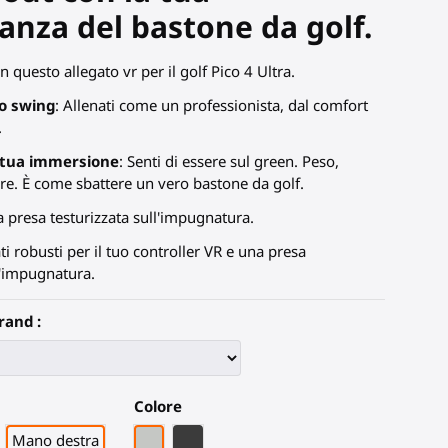
nza del bastone da golf.
n questo allegato vr per il golf Pico 4 Ultra.
uo swing
: Allenati come un professionista, dal comfort
.
 tua immersione
: Senti di essere sul green. Peso,
ure. È come sbattere un vero bastone da golf.
a presa testurizzata sull'impugnatura.
ati robusti per il tuo controller VR e una presa
l'impugnatura.
rand :
Colore
Grigio PLA
Fibra di Carbonio Nera
Mano destra