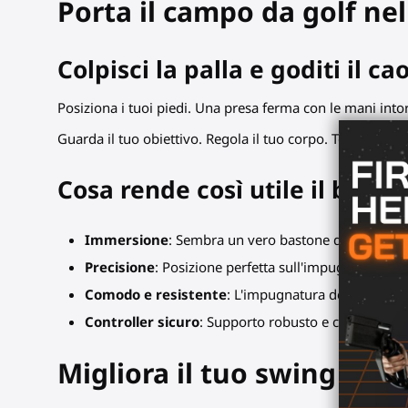
Porta il campo da golf nel
Colpisci la palla e goditi il ca
Posiziona i tuoi piedi. Una presa ferma con le mani intorn
Guarda il tuo obiettivo. Regola il tuo corpo. Testa i tuo
Cosa rende così utile il bast
Immersione
: Sembra un vero bastone da golf. Tene
Precisione
: Posizione perfetta sull'impugnatura, ma
Comodo e resistente
: L'impugnatura del bastone d
Controller sicuro
: Supporto robusto e cinghia da po
Migliora il tuo swing con 