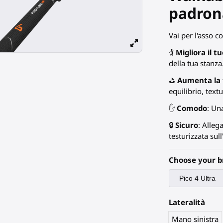
padrona
Vai per l'asso co
🏌️
Migliora il t
della tua stanza
⛳
Aumenta la
equilibrio, text
✋
Comodo
: Un
🔒
Sicuro
: Alleg
testurizzata sul
Choose your b
Lateralità
Mano sinistra