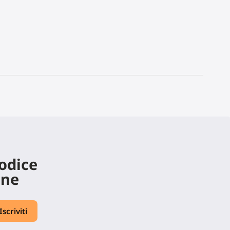
codice
ine