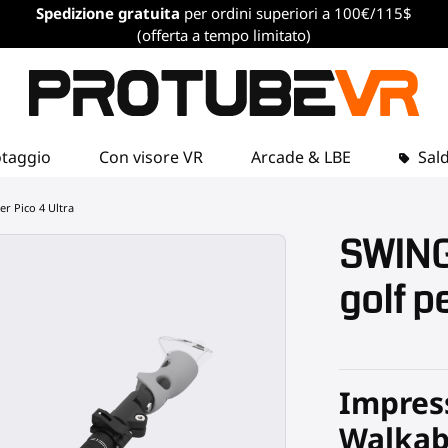
Spedizione gratuita
per ordini superiori a 100€/115$
(offerta a tempo limitato)
otaggio
Con visore VR
Arcade & LBE
Sald
r Pico 4 Ultra
SWING
golf p
Impress
Walkab