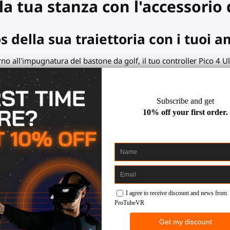
la tua stanza con l'accessorio d
os della sua traiettoria con i tuoi a
o all'impugnatura del bastone da golf, il tuo controller Pico 4 Ult
i movimenti. Concentrati sul tuo swing o colpo.
one da golf SWINGiT VR?
re un oggetto fisico migliorerà le tue sensazioni.
ni ferme, controller allineati.
a golf ha una presa testurizzata anti-scivolo.
lso per bloccare lo slot del controller.
questi giochi da golf VR: