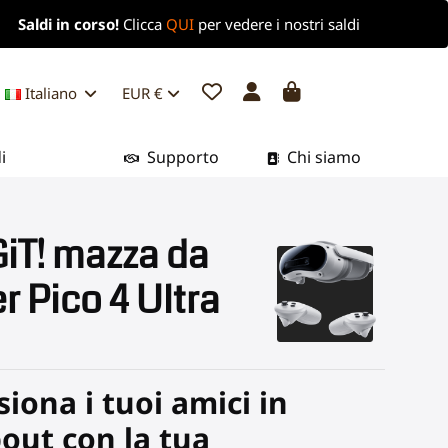
Saldi in corso!
Clicca
QUI
per vedere i nostri saldi
Italiano
EUR €
i
Supporto
Chi siamo
iT! mazza da
er Pico 4 Ultra
iona i tuoi amici in
out con la tua