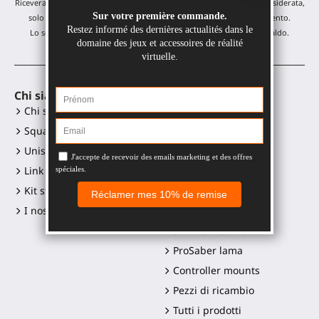
Riceverai i nostri aggiornamenti mensili e offerte: nessuna email indesiderata,
solo un'email al mese! Puoi annullare l'iscrizione in qualsiasi momento.
Lo sconto è valido su tutti i nostri prodotti, esclusi gli articoli in saldo.
Chi siamo
Accessori VR
Chi siamo?
Gunstock MagTube
Squadra
Gunstock ForceTube
Unisciti a noi
Gunstock ProVolver
Link ai social media
Gunstock Starter
Kit stampa e loghi
ProStraps sleeves
I nostri rivenditori
ProTas joystick
SWINGiT Golf Club
ProSaber lama
Controller mounts
Pezzi di ricambio
Tutti i prodotti