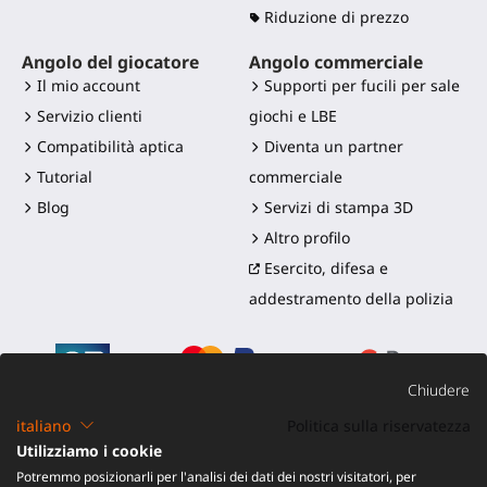
Riduzione di prezzo
Angolo del giocatore
Angolo commerciale
Il mio account
Supporti per fucili per sale
Servizio clienti
giochi e LBE
Compatibilità aptica
Diventa un partner
Tutorial
commerciale
Blog
Servizi di stampa 3D
Altro profilo
Esercito, difesa e
addestramento della polizia
Chiudere
italiano
Politica sulla riservatezza
Utilizziamo i cookie
©2016-2026 - ProTubeVR™
|
Termini di vendita
|
Potremmo posizionarli per l'analisi dei dati dei nostri visitatori, per
Spedizione e dazi
|
Garanzia
|
Reso e Rimborso