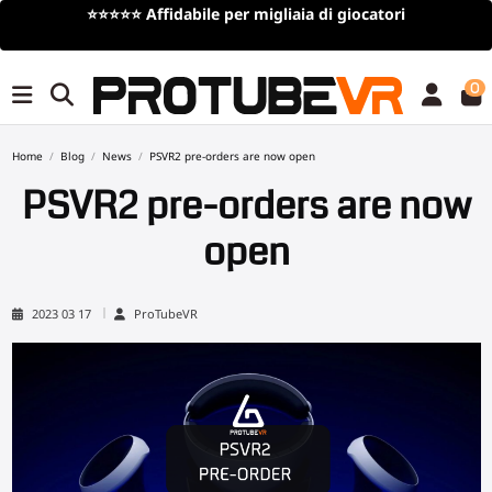
⭐⭐⭐⭐⭐
Affidabile per migliaia di giocatori
0
Home
Blog
News
PSVR2 pre-orders are now open
PSVR2 pre-orders are now
open
2023 03 17
ProTubeVR