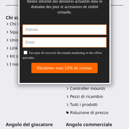
Chi siamo
Accessori VR
Chi siamo?
Gunstock MagTube
Squadra
Gunstock ForceTube
Unisciti a noi
Gunstock ProVolver
Link ai social media
Gunstock Starter
Kit stampa e loghi
ProStraps sleeves
I nostri rivenditori
ProTas joystick
SWINGiT Golf Club
ProSaber lama
Controller mounts
Pezzi di ricambio
Tutti i prodotti
Riduzione di prezzo
Angolo del giocatore
Angolo commerciale