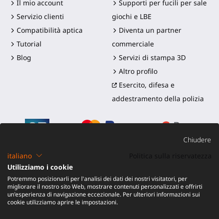
Il mio account
Supporti per fucili per sale
Servizio clienti
giochi e LBE
Compatibilità aptica
Diventa un partner
Tutorial
commerciale
Blog
Servizi di stampa 3D
Altro profilo
Esercito, difesa e
addestramento della polizia
Chiudere
italiano
Politica sulla riservatezza
Utilizziamo i cookie
©2016-2026 - ProTubeVR™
|
Termini di vendita
|
Potremmo posizionarli per l'analisi dei dati dei nostri visitatori, per
Spedizione e dazi
|
Garanzia
|
Reso e Rimborso
migliorare il nostro sito Web, mostrare contenuti personalizzati e offrirti
un'esperienza di navigazione eccezionale. Per ulteriori informazioni sui
cookie utilizziamo aprire le impostazioni.