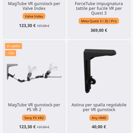
MagTube VR gunstock per
ForceTube impugnatura
Valve Index
tattile per fucile VR per
Quest 3
Valve Index
Meta Quest 3 / 3S / Pro
123,30 €
137,00 €
369,00 €
In saldo!
-10%
MagTube VR gunstock per
Astina per spalla regolabile
PS VR 2
per VR gunstock
Sony PS VR2
Any HMD
123,30 €
40,00 €
137,00 €