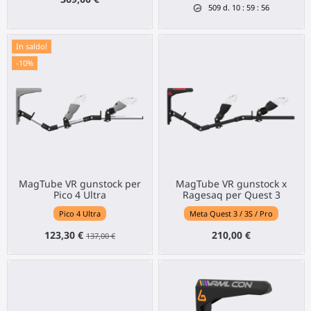
509
d.
10
:
59
:
55
In saldo!
-10%
MagTube VR gunstock per
MagTube VR gunstock x
Pico 4 Ultra
Ragesaq per Quest 3
Pico 4 Ultra
Meta Quest 3 / 3S / Pro
123,30 €
210,00 €
137,00 €