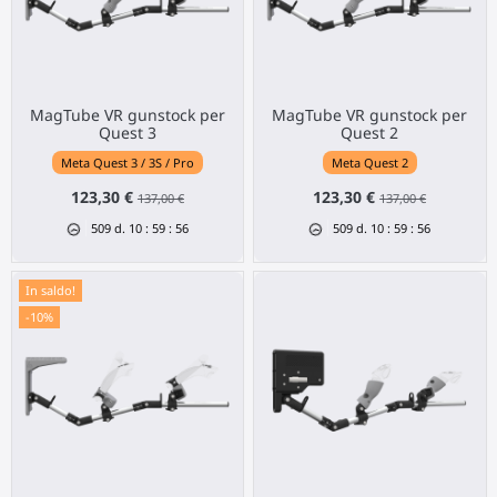
MagTube VR gunstock per
MagTube VR gunstock per
Quest 3
Quest 2
Meta Quest 3 / 3S / Pro
Meta Quest 2
123,30 €
123,30 €
137,00 €
137,00 €
509
d.
10
:
59
:
55
509
d.
10
:
59
:
55
In saldo!
-10%