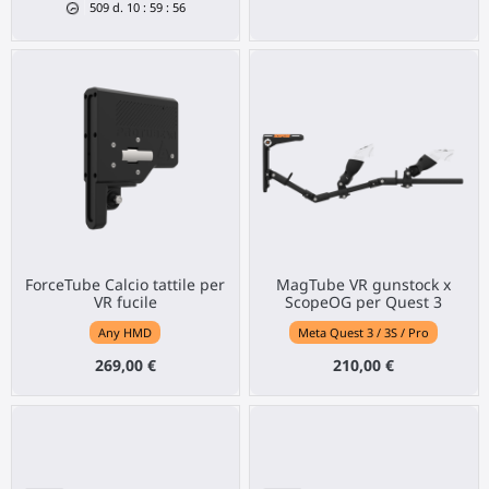
509
d.
10
:
59
:
55
ForceTube Calcio tattile per
MagTube VR gunstock x
VR fucile
ScopeOG per Quest 3
Any HMD
Meta Quest 3 / 3S / Pro
269,00 €
210,00 €