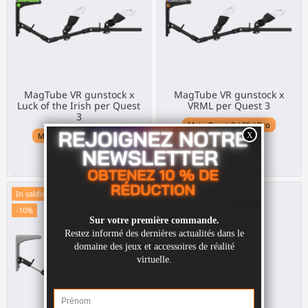
MagTube VR gunstock x
MagTube VR gunstock x
Luck of the Irish per Quest
VRML per Quest 3
3
Meta Quest 3 / 3S / Pro
Meta Quest 3 / 3S / Pro
210,00 €
210,00 €
In saldo!
-10%