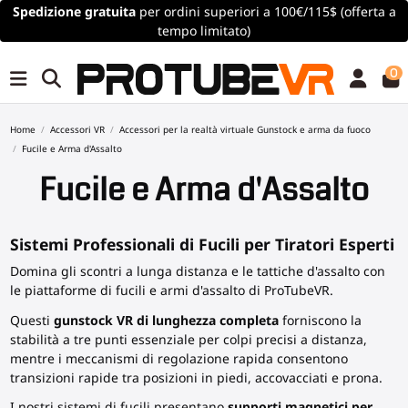
Spedizione gratuita
per ordini superiori a 100€/115$ (offerta a
tempo limitato)
0
Home
Accessori VR
Accessori per la realtà virtuale Gunstock e arma da fuoco
Fucile e Arma d'Assalto
Fucile e Arma d'Assalto
Sistemi Professionali di Fucili per Tiratori Esperti
Domina gli scontri a lunga distanza e le tattiche d'assalto con
le piattaforme di fucili e armi d'assalto di ProTubeVR.
Questi
gunstock VR
di lunghezza completa
forniscono la
stabilità a tre punti essenziale per colpi precisi a distanza,
mentre i meccanismi di regolazione rapida consentono
transizioni rapide tra posizioni in piedi, accovacciati e prona.
I nostri sistemi di fucili presentano
supporti magnetici per