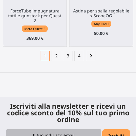
ForceTube impugnatura
Astina per spalla regolabile
tattile gunstock per Quest
x ScopeOG
2
Any HMD
Meta Quest 2
50,00 €
369,00 €
1
2
3
4
Iscriviti alla newsletter e ricevi un
codice sconto del 10% sul tuo primo
ordine