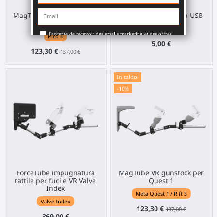
MagTube VR gunstock per
Adattatore Bluetooth USB
Pico 4
Any HMD
Pico 4
5,00 €
123,30 €
137,00 €
In saldo!
-10%
ForceTube impugnatura
MagTube VR gunstock per
tattile per fucile VR Valve
Quest 1
Index
Meta Quest 1 / Rift S
Valve Index
123,30 €
137,00 €
369,00 €