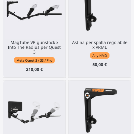
MagTube VR gunstock x
Astina per spalla regolabile
Into The Radius per Quest
x VRML
3
Any HMD
Meta Quest 3 / 3S / Pro
50,00 €
210,00 €