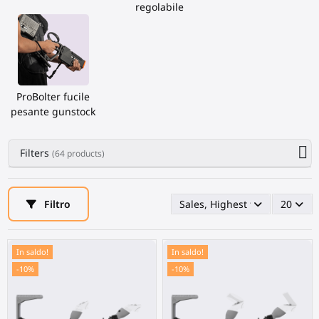
regolabile
ProBolter fucile
pesante gunstock
Filters
(64 products)
Filtro
Sales, Highest first
20
In saldo!
In saldo!
-10%
-10%