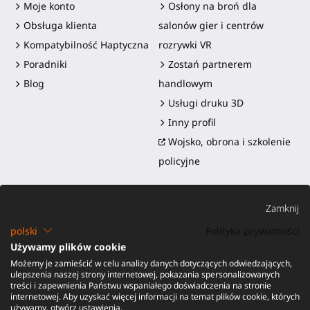
Moje konto
Osłony na broń dla
Obsługa klienta
salonów gier i centrów
Kompatybilność Haptyczna
rozrywki VR
Poradniki
Zostań partnerem
Blog
handlowym
Usługi druku 3D
Inny profil
Wojsko, obrona i szkolenie
policyjne
Zamknij
polski
Polityka prywatności
Używamy plików cookie
Możemy je zamieścić w celu analizy danych dotyczących odwiedzających,
©2016-2026 - ProTubeVR™
|
Warunki sprzedaży
|
Wysyłka i
ulepszenia naszej strony internetowej, pokazania spersonalizowanych
obowiązki
|
Gwarancja
|
Zwroty i zwrot pieniędzy
treści i zapewnienia Państwu wspaniałego doświadczenia na stronie
internetowej. Aby uzyskać więcej informacji na temat plików cookie, których
używamy, otwórz ustawienia.