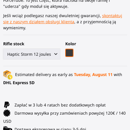
ForceTube. To jest część, która naciska na twoje ramię i
"uderza" gdy moduł się aktywuje.
Jeśli wciąż podlegasz naszej dwuletniej gwarancji,
skontaktuj
się z naszym działem obsługi klienta
, a z przyjemnością ją
wymienimy.
Rifle stock
Kolor
Czarny węglowy włókno
Estimated delivery as early as
Tuesday, August 11
with
DHL Express 5D
Zapłać w 3 lub 4 ratach bez dodatkowych opłat
Darmowa wysyłka przy zamówieniach powyżej 120€ / 140
USD
Dostawa ekspresowa w ciągu 3-5 dni