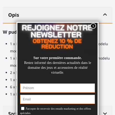
Opis
W pudełku:
1 x ForceTube Hammer zapasowy dla wybranego modelu
modułu
1 x ForceTube Butt Plate zapasowy dla wybranego modelu
modułu
2 x Sprężyny
1 x śruba M4x12
6 x śrub krzyżowych 3x16mm
1 x klucz Allen 2,5mm
Szczegóły produktu