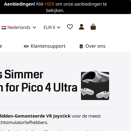
Aanbiedingen!
Klik
HIER
om onze aanbiedingen te
bekijken.
Nederlands
EUR €
e
Klantensupport
Over ons
s Simmer
 for Pico 4 Ultra
idden-Gemonteerde VR Joystick
voor de meest
chtsimulatorliefhebbers.