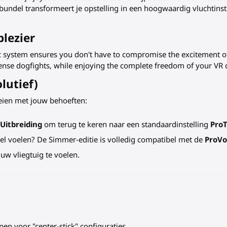
undel transformeert je opstelling in een hoogwaardig vluchtinst
plezier
c system ensures you don't have to compromise the excitement of
 intense dogfights, while enjoying the complete freedom of your VR
lutief)
ien met jouw behoeften:
Uitbreiding
om terug te keren naar een standaardinstelling
Pro
el voelen? De Simmer-editie is volledig compatibel met de
ProVol
 uw vliegtuig te voelen.
en voor "center-stick" configuraties.