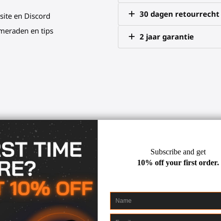
30 dagen retourrecht
site en Discord
meraden en tips
2 jaar garantie
dition - VR Middenmonta
 onderdompeling, precisie en 
seems like your message is incomplete. Could you please provide t
agnetische flight stick-technologie met de
Simmer Kit Uitbrei
configuratie
, die perfect de cockpits van hoogwaardige vliegt
ou provide the content, I'll be happy to help translate it for you.
VT