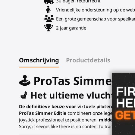
30 dagen retourrecht
Vriendelijke ondersteuning op de web
Een grote gemeenschap voor speelka
2 jaar garantie
Omschrijving
Productdetails
🕹️ ProTas Simmer E
💺 Het ultieme vluchtdek:
De definitieve keuze voor virtuele piloten.
Sorry, it 
ProTas Simmer Editie
combineert onze legendarische m
joystick professioneel te positioneren.
middenmontage
Sorry, it seems like there is no content to translate. If y