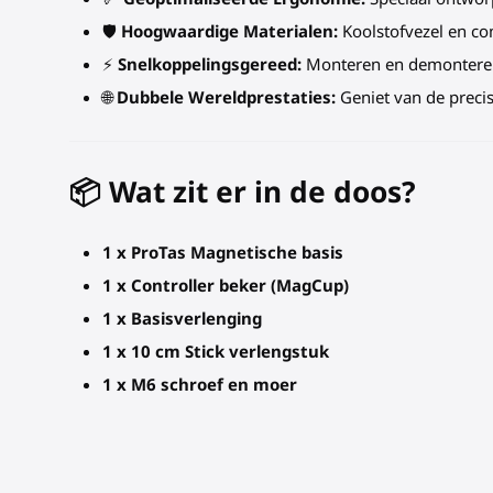
🛡️
Hoogwaardige Materialen:
Koolstofvezel en co
⚡
Snelkoppelingsgereed:
Monteren en demonteren 
🌐
Dubbele Wereldprestaties:
Geniet van de precis
📦 Wat zit er in de doos?
1 x ProTas Magnetische basis
1 x Controller beker (MagCup)
1 x Basisverlenging
1 x 10 cm Stick verlengstuk
1 x M6 schroef en moer