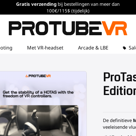
Gratis verzending
bij bestellingen van meer dan
100€/115$ (tijdelijk)
loting
Met VR-headset
Arcade & LBE
Sal
ProTa
Edition
De definitieve
M
veeleisende vlu