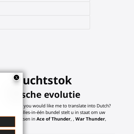
ge Vluchtstok
haptische evolutie
he full text you would like me to translate into Dutch?
ding
. Deze alles-in-één bundel stelt u in staat om uw
uigen nabootsen in
Ace of Thunder
, ,
War Thunder
,
OL VR
.