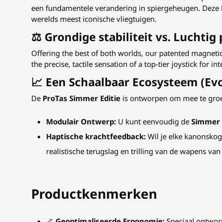
een fundamentele verandering in spiergeheugen. Deze b
werelds meest iconische vliegtuigen.
⚖️ Grondige stabiliteit vs. Luchtig 
Offering the best of both worlds, our patented magneti
the precise, tactile sensation of a top-tier joystick for
📈 Een Schaalbaar Ecosysteem (Evo
De
ProTas Simmer Editie
is ontworpen om mee te groe
Modulair Ontwerp:
U kunt eenvoudig de
Simmer 
Haptische krachtfeedback:
Wil je elke kanonskog
realistische terugslag en trilling van de wapens van
Productkenmerken
🦴
Geoptimaliseerde Ergonomie:
Speciaal ontworp