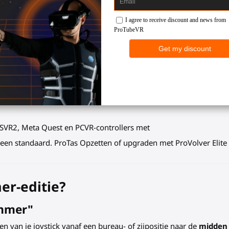
de VR-accessoires: ProTas Simmer E
en-de-benen" positionering, waardoor de meest authentieke pilo
 controller Direct. Interageer onmiddellijk met de knoppen in jou
meer. De vaste mechanische draaipunt zorgt voor een rotsvaste
VR2, Meta Quest en PCVR-controllers met
een standaard. ProTas Opzetten of upgraden met ProVolver Elite 
er-editie?
immer"
sen van je joystick vanaf een bureau- of zijpositie naar de
midden 