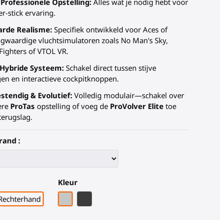
 Professionele Opstelling:
Alles wat je nodig hebt voor
r-stick ervaring.
rde Realisme:
Specifiek ontwikkeld voor Aces of
gwaardige vluchtsimulatoren zoals No Man's Sky,
ighters of VTOL VR.
Hybride Systeem:
Schakel direct tussen stijve
en en interactieve cockpitknoppen.
tendig & Evolutief:
Volledig modulair—schakel over
ere
ProTas
opstelling of voeg de
ProVolver Elite
toe
terugslag.
rand :
Kleur
Grijze PLA
Zwart Koolstofvezel
Rechterhand