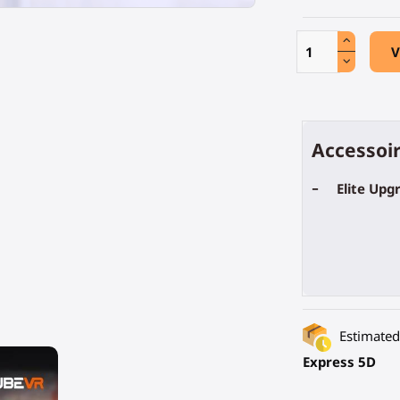
V
Accessoir
-
Elite Upg
Estimated 
Express 5D