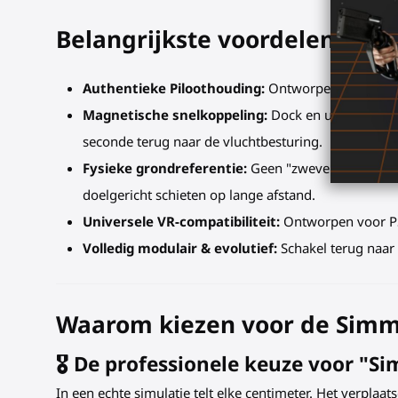
Belangrijkste voordelen van 
Authentieke Piloothouding:
Ontworpen voor "tuss
Magnetische snelkoppeling:
Dock en undock je VR.
seconde terug naar de vluchtbesturing.
Fysieke grondreferentie:
Geen "zwevende handen" 
doelgericht schieten op lange afstand.
Universele VR-compatibiliteit:
Ontworpen voor PS
Volledig modulair & evolutief:
Schakel terug naar 
Waarom kiezen voor de Simm
🎖️ De professionele keuze voor "S
In een echte simulatie telt elke centimeter. Het verplaat