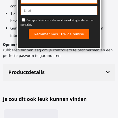
controller in te plaatsen
1 x ProStrap kussenpad bevestigd aan de achterste
bevestiging.
Gereedschapstas: 1 x 2,5 mm inbussleutel, 1 x 4 mm
inbussleutel
Opmerking
: Binnenin elke bevestiging zit een zwarte
rubberen binnenlaag om je controllers te beschermen en een
perfecte pasvorm te garanderen.
Productdetails
Je zou dit ook leuk kunnen vinden